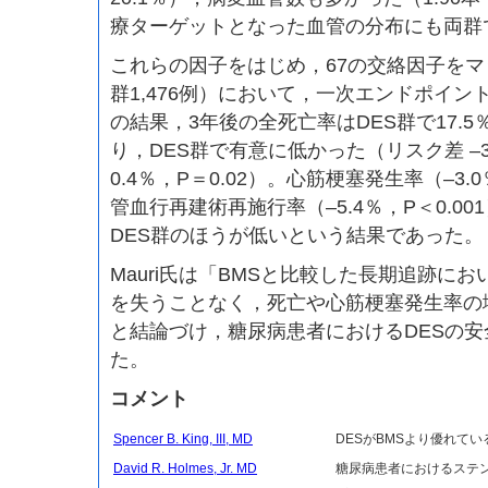
療ターゲットとなった血管の分布にも両群
これらの因子をはじめ，67の交絡因子を
群1,476例）において，一次エンドポイ
の結果，3年後の全死亡率はDES群で17.5％
り，DES群で有意に低かった（リスク差 –3.2％
0.4％，P＝0.02）。心筋梗塞発生率（–3.
管血行再建術再施行率（–5.4％，P＜0.0
DES群のほうが低いという結果であった。
Mauri氏は「BMSと比較した長期追跡にお
を失うことなく，死亡や心筋梗塞発生率の
と結論づけ，糖尿病患者におけるDESの
た。
コメント
Spencer B. King, III, MD
DESがBMSより優れて
David R. Holmes, Jr. MD
糖尿病患者におけるステ