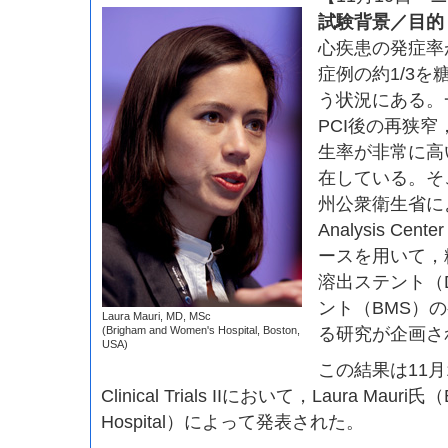
試験背景／目的
心疾患の発症率
症例の約1/3
う状況にある。
PCI後の再狭
生率が非常に高
在している。そ
州公衆衛生省によるM
Analysis Ce
ースを用いて，
溶出ステント（
ント（BMS）
Laura Mauri, MD, MSc
る研究が企画さ
(Brigham and Women's Hospital, Boston,
USA)
この結果は11月10
Clinical Trials IIにおいて，Laura Mauri氏（
Hospital）によって発表された。