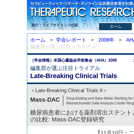
発行：ライフサイエンス出版
ホーム
ホーム
>
学会レポート
>
2008年
>
AH
編集部が選ぶ注目トライアル
［学会情報］米国心臓協会学術集会（AHA）2008
編集部が選ぶ注目トライアル
Late-Breaking Clinical Trials
＜Late-Breaking Clinical Trials II＞
Mass-DAC
Drug-Eluting and Bare-Metal Stenting for 
Massachusetts Data Analysis Center Regi
糖尿病患者における薬剤溶出ステント
の比較: Mass-DAC登録研究
【11月10日・