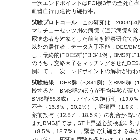
一次エンドポイントはPCI後3年の全死亡
血管血行再建術再施行率。
試験プロトコール
この研究は，2003年4月
マサチューセッツ州の病院（連邦病院を除く
尿病患者を対象とした前向き観察研究であ
以外の居住者，データ入手不能，DES/B
し，最終的にDES群に3,341例，BMS群に
のうち，交絡因子をマッチングさせたDES群1,
例にて，一次エンドポイントの解析が行わ
試験結果
DES群（3,341例）とBMS群（
較すると，BMS群のほうが平均年齢が高いほ
BMS群66.3歳），バイパス施行例（19.0
不全（16.6％，20.2％），腫瘍歴（1.9％，4.
薬前投与（12.8％，18.5％）の割合が
またBMS群では，ST上昇型心筋梗塞に対
（8.5％，18.7％），緊急で実施される率が
20.1％），病変血管数も多かった（1.90本