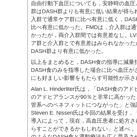
自由行動下血圧についても，安静時の血圧と
群はDASH群よりも有意に低い結果が得ら
入群で通常ケア群に比べ有意に低く，DASH
比べ有意に低かった。FMDは，介入群は
かったが，両介入群間では有意差なし。LV
ア群と介入群とで有意差はみられなかったが
DASH群より有意に低かった。
以上をまとめると，DASH食の指導に減量
DASH食のみを指導した場合に比べ血圧が
にも好ましい影響をもたらす可能性が示さ
Alan L. Hinderliter氏は，「DASH
のアドヒアランスが90％と非常に高かっ
管系へのベネフィットにつながった」と強
Steven E. Nissen氏は今回の結果を受
導入によって，現在，高血圧患者に処方さ
らすことができるかもしれない」と述べ，
のようなDASH食と運動療法を広く普及さ