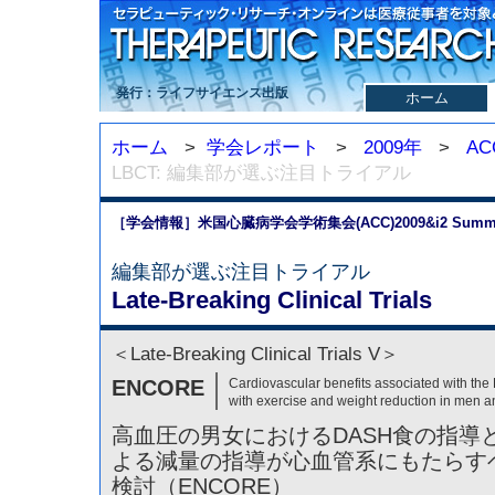
発行：ライフサイエンス出版
ホーム
ホーム
>
学会レポート
>
2009年
>
AC
LBCT: 編集部が選ぶ注目トライアル
［学会情報］米国心臓病学会学術集会(ACC)2009&i2 Summ
編集部が選ぶ注目トライアル
Late-Breaking Clinical Trials
＜Late-Breaking Clinical Trials V＞
ENCORE
Cardiovascular benefits associated with the
with exercise and weight reduction in men 
高血圧の男女におけるDASH食の指導と
よる減量の指導が心血管系にもたらす
検討（ENCORE）