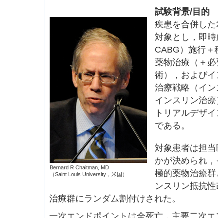
試験背景/目的
B
疾患を合併した2
対象とし，即時
CABG）施行
薬物治療（＋必
術），およびイ
治療戦略（イン
インスリン治療
トリアルデザイ
である。
対象患者は担当医
かが決められ，
Bernard R Chaitman, MD
極的薬物治療群
（Saint Louis University，米国）
ンスリン抵抗性
治療群にランダム割付けされた。
一次エンドポイントは全死亡，主要二次エ