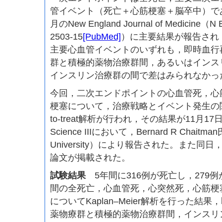
管イベント（死亡＋心筋梗塞＋脳卒中）であ
月のNew England Journal of Medicine（N En
2503-15
[PubMed]
）に主要結果が報告され
主要心血管イベントのいずれも，即時血行
群と積極的薬物治療群間，あるいはインス
インスリン治療群の間で差はみられなかっ
今回，二次エンドポイントの心血管死，心
梗塞について，治療戦略とイベント発生の関連性
to-treat解析が行われ，その結果が11月17日のLate
Science IIIにおいて，Bernard R Chaitman氏
University）により報告された。また同日，C
論文が掲載された。
試験結果
5年間に316例が死亡し，279
間の全死亡，心血管死，心突然死，心筋梗
についてKaplan–Meier解析を行った結
薬物療群と積極的薬物治療群間，インスリ