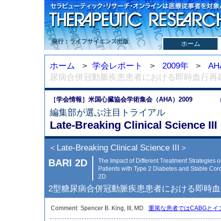
発行：ライフサイエンス出版
ホーム
ホーム
>
学会レポート
>
2009年
>
AH
尿病合併冠動脈疾患患者における即時血行再
［学会情報］米国心臓協会学術集会（AHA）2009
（
編集部が選ぶ注目トライアル
Late-Breaking Clinical Science III
＜Late-Breaking Clinical Science III＞
BARI 2D
The Impact of Different Treatment Strategies 
Patients with Type 2 Diabetes and Stable Cor
2D
2型糖尿病合併冠動脈疾患患者における即時
Comment:
Spencer B. King, III, MD
重篤な患者ではCABGと