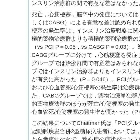
ンスリン治療群の間で有意な差はなかった
死亡，心筋梗塞，脳卒中の発症については，
しくはCABG）による有意な差は認められ
梗塞の発生率は，インスリン治療戦略に関
極的薬物治療群よりも積極的薬剤治療群の
（vs PCI P＝0.05，vs CABG P＝0.0
CABGグループに分けて，心筋梗塞を発症
グループでは治療群間で有意差はみられなか
プではインスリン治療群よりもインスリン
が有意に高かった（P＝0.046）。PCIグ
および心血管死/心筋梗塞の発生率は治療
た。CABGグループでは，薬物治療単独群
的薬物療法群のほうが死亡/心筋梗塞の発生率
心血管死/心筋梗塞の発生率が高かった（P＝
この結果についてChaitman氏は「PCI
冠動脈疾患合併2型糖尿病患者においては
から考慮すべきで，狭心症の症状がコント