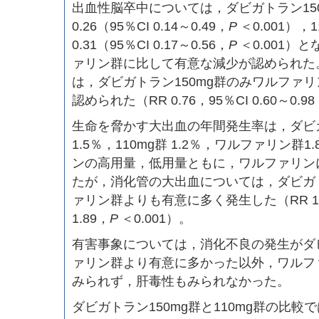
出血性脳卒中については，ダビガトラン150
0.26（95％CI 0.14～0.49，
P
＜0.001），
0.31（95％CI 0.17～0.56，
P
＜0.001）
ァリン群に比して有意な減少が認められた
は，ダビガトラン150mg群のみワルファ
認められた（RR 0.76，95％CI 0.60～0.9
生命を脅かす大出血の年間発生率は，ダビガ
1.5％，110mg群 1.2％，ワルファリン群
ンの高用量，低用量ともに，ワルファリン
たが，消化管の大出血については，ダビガト
ァリン群よりも有意に多く発生した（RR 1.50
1.89，
P
＜0.001）。
有害事象については，消化不良の発生がダ
ァリン群より有意に多かった以外，ワルフ
みられず，肝毒性もみられなかった。
ダビガトラン150mg群と110mg群の比較で