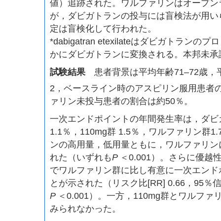
値）追跡された。ワルファリンはオープン
が，ダビガトランの投与には盲検法が用い
定は盲検化して行われた。
*dabigatran etexilateはダビガト
かにダビガトランに変換される。本邦未承
試験結果
患者背景は平均年齢71–72歳，平
2，ベースライン時のアスピリン服用患者の
ァリン未投与患者の割合は約50％。
一次エンドポイントの年間発生率は，ダビガ
1.1％，110mg群 1.5％，ワルファリン群
ンの高用量，低用量ともに，ワルファリン
れた（いずれも
P
＜0.001）。さらに優越
でワルファリン群に比し有意に一次エンド
とが示された（リスク比[RR] 0.66，95％信頼区
P
＜0.001）。一方，110mg群とワルフ
みられなかった。