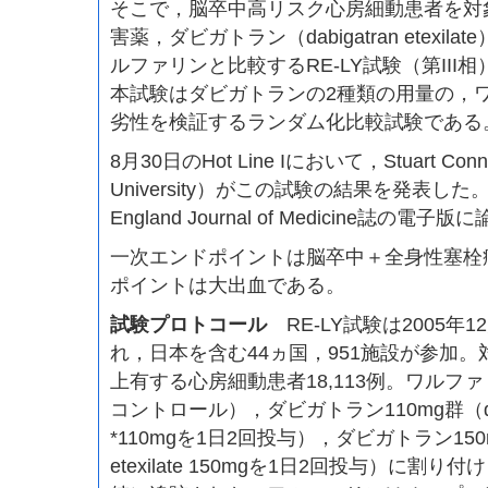
そこで，脳卒中高リスク心房細動患者を対
害薬，ダビガトラン（dabigatran etexi
ルファリンと比較するRE-LY試験（第III
本試験はダビガトランの2種類の用量の，
劣性を検証するランダム化比較試験である
8月30日のHot Line Iにおいて，Stuart Conn
University）がこの試験の結果を発表し
England Journal of Medicine誌の
一次エンドポイントは脳卒中＋全身性塞栓
ポイントは大出血である。
試験プロトコール
RE-LY試験は2005年1
れ，日本を含む44ヵ国，951施設が参加
上有する心房細動患者18,113例。ワルファリン
コントロール），ダビガトラン110mg群（dabigat
*110mgを1日2回投与），ダビガトラン150mg
etexilate 150mgを1日2回投与）に割り