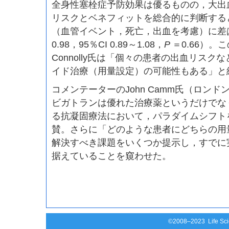
全身性塞栓症予防効果は優るものの，大出
リスクとベネフィットを総合的に判断する
（血管イベント，死亡，出血を考慮）に差
0.98，95％CI 0.89～1.08，
P
＝0.66）。
Connolly氏は「個々の患者の出血リス
イド治療（用量設定）の可能性もある」と
コメンテーターのJohn Camm氏（ロン
ビガトランは優れた治療薬というだけでな
る抗凝固療法において，パラダイムシフト
賛。さらに「どのような患者にどちらの用
解決すべき課題をいくつか提示し，すでに
据えていることを窺わせた。
©2008–2023 Life Scie