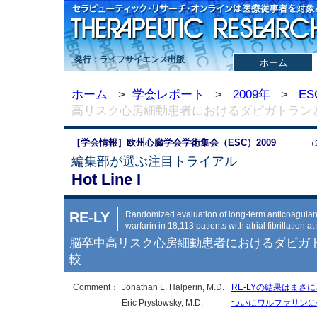
発行：ライフサイエンス出版
ホーム
ホーム
>
学会レポート
>
2009年
>
ES
高リスク心房細動患者におけるダビガトラン
［学会情報］欧州心臓学会学術集会（ESC）2009
（
編集部が選ぶ注目トライアル
Hot Line I
RE-LY
Randomized evaluation of long-term anticoagulan
warfarin in 18,113 patients with atrial fibrillation at 
脳卒中高リスク心房細動患者におけるダビガ
較
Comment：
Jonathan L. Halperin, M.D.
RE-LYの結果はまさ
Eric Prystowsky, M.D.
ついにワルファリンに