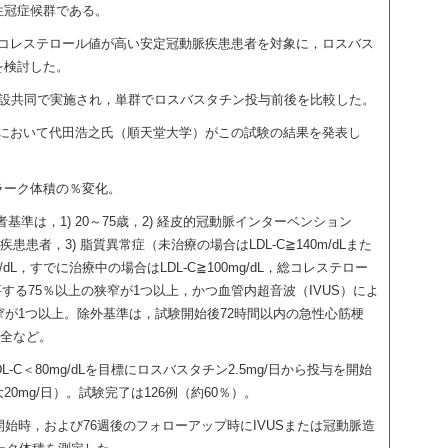
性冠症候群である。
，コレステロール値が高い安定冠動脈疾患患者を対象に，ロスバス
を検討した。
施設共同で実施され，単群でロスバスタチン投与前後を比較した。
BCT IIにおいて代田浩之氏（順天堂大学）がこの試験の結果を発表し
ラーク体積の％変化。
準は，1) 20～75歳，2) 経皮的冠動脈インターベンション
患患者，3) 脂質異常症（未治療の場合はLDL-C≧140m/dLまた
/dL，すでに治療中の場合はLDL-C≧100mg/dL，総コレステロー
PCIを要する75％以上の狭窄が1つ以上，かつ血管内超音波（IVUS）によ
窄が1つ以上。除外基準は，試験開始後72時間以内の急性心筋梗
心不全など。
L-C＜80mg/dLを目標にロスバスタチン2.5mg/日から投与を開始
0mg/日）。試験完了は126例（約60％）。
開始時，および76週後のフォローアップ時にIVUSまたは冠動脈造