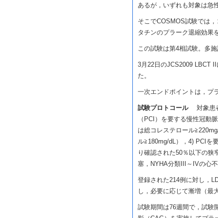
あるが，いずれも対象は急
そこでCOSMOS試験では
タチンのプラーク退縮効果
この試験は第4相試験。多
3月22日のJCS2009 L
た。
一次エンドポイントは，プ
試験プロトコール
対象患者基
（PCI）を要する慢性冠動脈疾
は総コレステロール≧220mg
ル≧180mg/dL），4) 
り確認された50％以下の狭
塞，NYHA分類III～IVの
登録された214例に対し，LD
し，必要に応じて漸増（最大2
試験期間は76週間で，試験