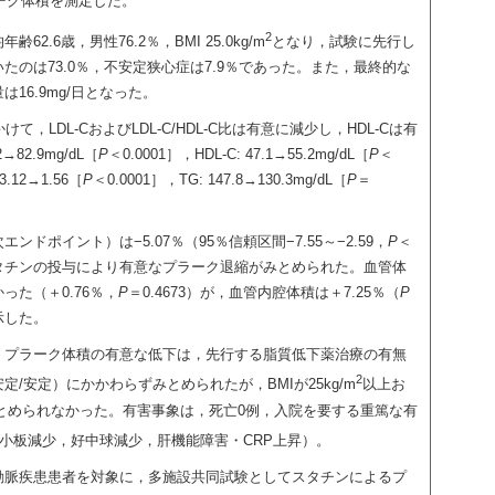
ーク体積を測定した。
2
2.6歳，男性76.2％，BMI 25.0kg/m
となり，試験に先行し
たのは73.0％，不安定狭心症は7.9％であった。また，最終的な
16.9mg/日となった。
て，LDL-CおよびLDL-C/HDL-C比は有意に減少し，HDL-Cは有
→82.9mg/dL［
P
＜0.0001］，HDL-C: 47.1→55.2mg/dL［
P
＜
3.12→1.56［
P
＜0.0001］，TG: 147.8→130.3mg/dL［
P
＝
ドポイント）は−5.07％（95％信頼区間−7.55～−2.59，
P
＜
バスタチンの投与により有意なプラーク退縮がみとめられた。血管体
った（＋0.76％，
P
＝0.4673）が，血管内腔体積は＋7.25％（
P
示した。
，プラーク体積の有意な低下は，先行する脂質低下薬治療の有無
2
/安定）にかかわらずみとめられたが，BMIが25kg/m
以上お
みとめられなかった。有害事象は，死亡0例，入院を要する重篤な有
血小板減少，好中球減少，肝機能障害・CRP上昇）。
動脈疾患患者を対象に，多施設共同試験としてスタチンによるプ