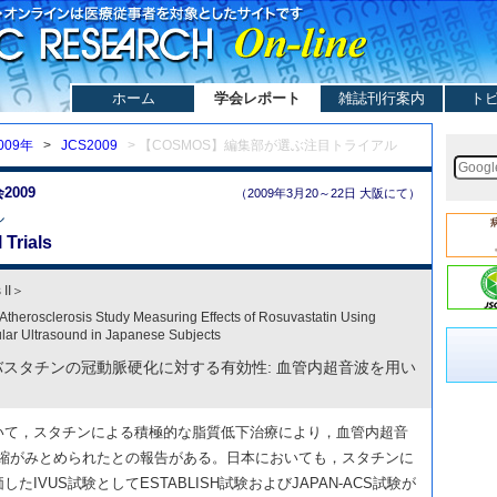
ホーム
学会レポート
雑誌刊行案内
ト
009年
>
JCS2009
> 【COSMOS】編集部が選ぶ注目トライアル
009
（2009年3月20～22日 大阪にて）
ル
 Trials
 II＞
Atherosclerosis Study Measuring Effects of Rosuvastatin Using
ular Ultrasound in Japanese Subjects
スタチンの冠動脈硬化に対する有効性: 血管内超音波を用い
て，スタチンによる積極的な脂質低下治療により，血管内超音
退縮がみとめられたとの報告がある。日本においても，スタチンに
IVUS試験としてESTABLISH試験およびJAPAN-ACS試験が