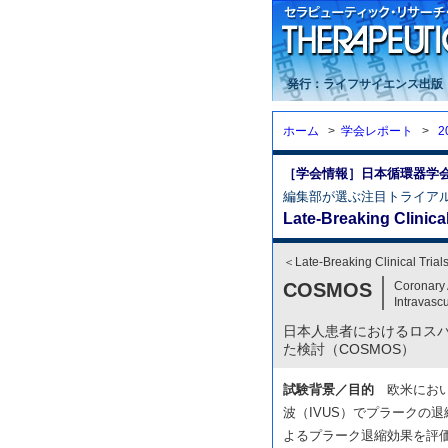
発行：ライフサイエンス出版
ホーム
>
学会レポート
>
2
［学会情報］日本循環器学会2
編集部が選ぶ注目トライア
Late-Breaking Clinical
＜Late-Breaking Clinical Trials
COSMOS
Coronary 
Intravasc
日本人患者におけるロスバ
た検討（COSMOS）
試験背景／目的
欧米におい
波（IVUS）でプラークの
よるプラーク退縮効果を評価した