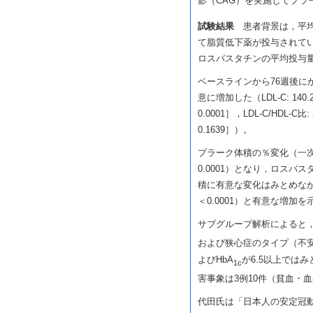
影（CAG）を実施してプラ
試験結果
患者背景は，平均年齢6
て脂質低下薬が投与されてい
ロスバスタチンの平均投与量は
ベースラインから76週後にかけ
意に増加した（LDL-C: 140.2
0.0001］，LDL-C/HDL-C比: 
0.1639］）。
プラーク体積の％変化（一次エン
0.0001）となり，ロス
積に有意な変化はみとめなか
＜0.0001）と有意な増加を
サブグループ解析によると
および狭心症のタイプ（不安定
よびHbA
が6.5以上では
1c
害事象は3例10件（貧血・
代田氏は「日本人の安定冠