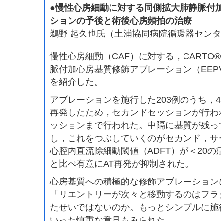
●慢性心房細動に対する同側拡大肺静脈付
ションの予後と術後心房頻拍の治療
鵜野 起久也氏（土浦協同病院循環器セン
慢性心房細動（CAF）に対する，CARTO
脈付加心房基質修飾アブレーション（EEPV
を紹介した。
アブレーションを施行した203例のうち，4
再発したため，セカンドセッションが行わ
ッションまで行われた。中隔に基質が残っ
し，これをつぶしていくのがセカンド，サ
心腔内直流除細動閾値（ADFT）が＜20の
と比べ有意にAT再発が抑制された。
心房基質への積極的な修飾アブレーション
「リエントリーが次々と移動するのはフラ
たせいではないのか。もっとシンプルに施
いった慎重な意見もみられた。