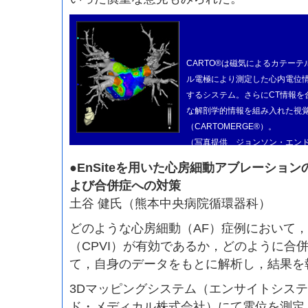
CARTO®は磁気によるカテー
ル電極により測定した心内電位
するシステム。さらにCT情報を
な解剖学的情報を組み入れた視
（CARTOMERGE®）。
（写真提供 ジョンソン・エン
●EnSiteを用いた心房細動アブレーショ
よび合併症への対策
土谷 健氏（熊本中央病院循環器科）
どのような心房細動（AF）症例において
（CPVI）が有効であるか，どのように合
て，自身のデータをもとに解析し，結果を
3Dマッピングシステム（エンサイトシステ
ド・メディカル株式会社）にて電位を測定