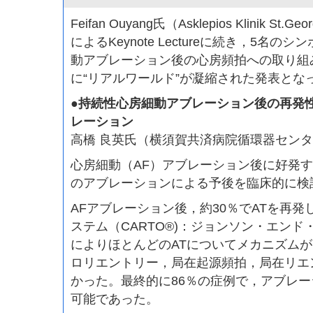
Feifan Ouyang氏（Asklepios Klinik St.Ge
によるKeynote Lectureに続き，5名
動アブレーション後の心房頻拍への取り組
に“リアルワールド”が凝縮された発表とな
●持続性心房細動アブレーション後の再発
レーション
高橋 良英氏（横須賀共済病院循環器セン
心房細動（AF）アブレーション後に好発す
のアブレーションによる予後を臨床的に検
AFアブレーション後，約30％でATを再発
ステム（CARTO®)：ジョンソン・エン
によりほとんどのATについてメカニズム
ロリエントリー，局在起源頻拍，局在リエ
かった。最終的に86％の症例で，アブレ
可能であった。