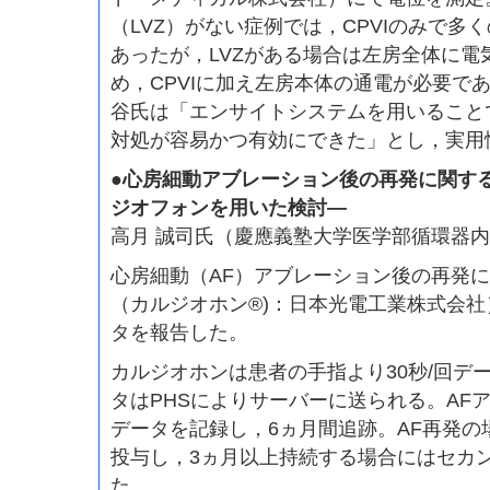
（LVZ）がない症例では，CPVIのみで多
あったが，LVZがある場合は左房全体に電
め，CPVIに加え左房本体の通電が必要で
谷氏は「エンサイトシステムを用いること
対処が容易かつ有効にできた」とし，実用
●心房細動アブレーション後の再発に関す
ジオフォンを用いた検討—
高月 誠司氏（慶應義塾大学医学部循環器
心房細動（AF）アブレーション後の再発
（カルジオホン®)：日本光電工業株式会
タを報告した。
カルジオホンは患者の手指より30秒/回デ
タはPHSによりサーバーに送られる。AFア
データを記録し，6ヵ月間追跡。AF再発の
投与し，3ヵ月以上持続する場合にはセカ
た。