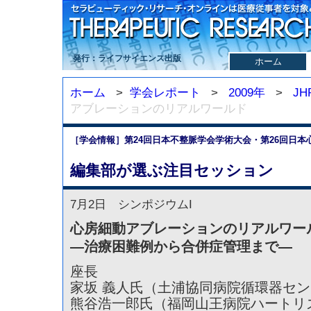
発行：ライフサイエンス出版
ホーム
ホーム
>
学会レポート
>
2009年
>
JH
アブレーションのリアルワールド
［学会情報］第24回日本不整脈学会学術大会・第26回日
編集部が選ぶ注目セッション
7月2日 シンポジウムI
心房細動アブレーションのリアルワー
—治療困難例から合併症管理まで—
座長
家坂 義人氏（土浦協同病院循環器セ
熊谷浩一郎氏（福岡山王病院ハートリ