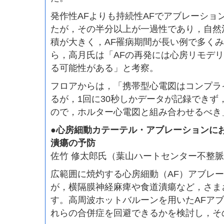
発作性AFよりも持続性AFでアブレーショ
たが，その半分以上が一過性であり，自然
積が大きく，AF罹病期間が長い例で多く
ら，高月氏は「AFの再発には心房リモデ
る可能性がある」と考察。
フロアからは，「携帯型心電図はコンプラ
るが，1回に30秒しかデータが記録できず
ので，ホルター心電図と組み合わせるべき
●心房細動カテーテル・アブレーションに
潰瘍の予防
佐竹 修太郎氏（葉山ハートセンター不整
広範囲に焼灼する心房細動（AF）アブレ
が，横隔膜神経麻痺や食道潰瘍など，さま
す。高周波ホットバルーンを用いたAFア
れらの合併症を回避できるかを検討し，そ