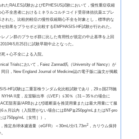
たRALES試験およびEPHESUS試験において，慢性重症収縮
の心不全患者におけるミネラルコルチコイド受容体拮抗薬エプレ
示された。比較的軽症の慢性収縮期心不全を対象とし，標準的な
せ効果をプラセボと比較するEMPHASIS-HF試験が行われた。
レレノン群のプラセボ群に比した有用性が規定の中止基準を上回
），2010年5月25日に試験早期中止となった。
管死＋心不全による入院。
inical Trialsにおいて，Faiez Zannad氏（University of Nancy）が
ew England Journal of Medicine誌の電子版に論文が掲載
SIS-HF試験は二重盲検ランダム化比較試験であり，29ヵ国278施
YHA II度，左室駆出率（LVEF）≦30％（31～35％の場合に
，ACE阻害薬/ARBおよびβ遮断薬を推奨用量または最大用量にて服
月以内（入院歴がない場合にはBNP≧250pg/mLまたはNT-pro
または750pg/mL［女性］）。
2
L，推定糸球体濾過量（eGFR）＜30mL/分/1.73m
，カリウム保持
外。