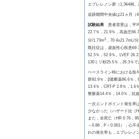
エプレレノン群（1,364例。
追跡期間中央値は21ヵ月（4
試験結果
患者背景は，平均年齢
22.7％，21.9％，高血圧66.7
2
分/1.73m
，70.4±21.7mL/分
既往症は，虚血性心疾患69.7
52.3％，52.9％。LVEF 26
130ミリ秒25.5％，26.3
ベースライン時における投与薬
群92.9％，β遮断薬86.6％
13.4％，CRT-P 2.8％，1
整脈薬14.4％，14.0％，抗血
一次エンドポイント発生率は
少なかった（ハザード比［HR］0
また，全死亡（HR 0.76，95％C
～0.88，P＜0.001），心不全
れの発生率も，エプレレノ