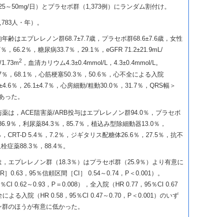
25～50mg/日）とプラセボ群（1,373例）にランダム割付け。
,783人・年）。
はエプレレノン群68.7±7.7歳，プラセボ群68.6±7.6歳，女性
％，66.2％，糖尿病33.7％，29.1％，eGFR 71.2±21.9mL/
2
/1.73m
，血清カリウム4.3±0.4mmol/L，4.3±0.4mmol/L。
％，68.1％，心筋梗塞50.3％，50.6％，心不全による入院
.2±4.6％，26.1±4.7％，心房細動/粗動30.0％，31.7％，QRS幅＞
％であった。
は，ACE阻害薬/ARB投与はエプレレノン群94.0％，プラセボ
，86.9％，利尿薬84.3％，85.7％，植込み型除細動器13.0％，
.6％，CRT-D 5.4％，7.2％，ジギタリス配糖体26.6％，27.5％，抗不
栓症薬88.3％，88.4％。
，エプレレノン群（18.3％）はプラセボ群（25.9％）より有意に
.63，95％信頼区間［CI］ 0.54～0.74，P＜0.001）。
I 0.62～0.93，P＝0.008），全入院（HR 0.77，95％CI 0.67
による入院（HR 0.58，95％CI 0.47～0.70，P＜0.001）のいず
ン群のほうが有意に低かった。