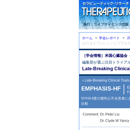
発行：ライフサイエンス出版
ホーム
>
学会レポート
>
2
おけるエプレレノンとプラセ
［学会情報］米国心臓協会（A
編集部が選ぶ注目トライア
Late-Breaking Clinical 
＜Late-Breaking Clinical Trials
EMPHASIS-HF
E
F
NYHA II度の慢性心不全患
比較
Comment:
Dr. Peter Liu
Dr. Clyde W Yanc