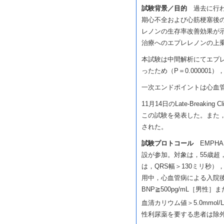
試験背景／目的
過去に行われ
期心不全および心筋梗塞後
レノンの生存率改善効果が
治療へのエプレレノンの上乗
本試験は中間解析にてエプ
ったため（P＝0.000001
一次エンドポイントは心血
11月14日のLate-Breaking Cl
この試験を発表した。また，同日，N
された。
試験プロトコール
EMPHA
設が参加。対象は，55歳超，N
は，QRS幅＞130ミリ秒）
用中，心血管病による入院後6ヵ
BNP≧500pg/mL［男性］
血清カリウム値＞5.0mmol/
性利尿薬を要する患者は除