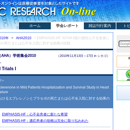
ホーム
学会レポート
雑誌刊行案内
ト
010年
>
AHA2010
> EMPHASIS-HF: NYHA II度の慢性心不全患者に
ボの死亡または心不全入院に対する効果の比較
HA）学術集会2010
（2010年11月13日～17日 in シカゴ）
ル
Trials I
 I＞
plerenone in Mild Patients Hospitalization and Survival Study in Heart
ailure
者におけるエプレレノンとプラセボの死亡または心不全入院に対する効果の
EMPHASIS-HF：心不全患者に新たな希望
y
EMPHASIS-HF：適応患者の垣根は完全に取り払われた