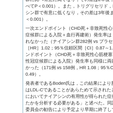
べてP＜0.001）。また，トリグリセリド，
シン群で有意に低くなり，その差は3年後
＜0.001）。
一次エンドポイント（CHD死＋非致死性
症候群による入院＋血行再建術）発生率は
れなかった（ナイアシン群282例 vs プラ
［HR］1.02；95％信頼区間［CI］0.87～1
ンドポイント（CHD死＋非致死性心筋梗
性冠症候群による入院）発生率も同様に両
かった（171例 vs 158例，HR 1.08；95％CI
0.49）。
発表者であるBoden氏は，この結果によ
はLDL-Cであることがあらためて示され
においてナイアシンの有用性が得られた症
たかを分析する必要がある」と述べた。同
委員会の勧告により予定より早期に終了し