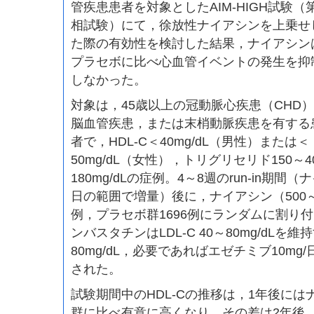
管疾患患者を対象としたAIM-HIGH試験（第I
相試験）にて，徐放性ナイアシンを上乗せ
た際の有効性を検討した結果，ナイアシン
プラセボに比べ心血管イベントの発生を抑
しなかった。
対象は，45歳以上の冠動脈心疾患（CHD
脳血管疾患，または末梢動脈疾患を有する
者で，HDL-C＜40mg/dL（男性）または＜
50mg/dL（女性），トリグリセリド150～400
180mg/dLの症例。4～8週のrun-in期間（ナ
日の範囲で増量）後に，ナイアシン（500～20
例，プラセボ群1696例にランダムに割り
ンバスタチンはLDL-C 40～80mg/dLを
80mg/dL，必要であればエゼチミブ10m
された。
試験期間中のHDL-Cの推移は，1年後に
群に比べ有意に高くなり，その差は2年後