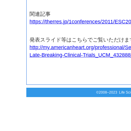
関連記事
https://therres.jp/1conferences/2011/ESC
発表スライド等はこちらでご覧いただけま
http://my.americanheart.org/professional/
Late-Breaking-Clinical-Trials_UCM_432888_
©2008–2023 Life Scie