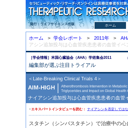
発行：ライフサイエンス出版
ホーム
ホーム
>
学会レポート
>
2011年
>
AH
アシン追加投与は心血管疾患患者の血管イベ
［学会情報］米国心臓協会（AHA）学術集会2011
（
編集部が選ぶ注目トライアル
＜Late-Breaking Clinical Trials 4＞
AIM-HIGH
Atherothrombosis Intervention in Metabol
Triglycerides and Impact on Global Healt
ナイアシン追加投与は心血管疾患患者の血管
‣
エキスパートインタビューを読む：
ナイアシンを否定しては
スタチン（シンバスタチン）で治療中の心