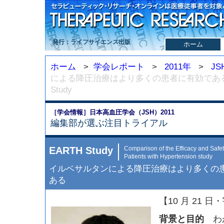
発行：ライフサイエンス出版
ホーム
ホーム
>
学会レポート
>
2011年
>
JS
による降圧治療はより多くの患者に有効である
Study
［学会情報］日本高血圧学会（JSH）2011
編集部が選ぶ注目トライアル
EARTH Study
Comparison of the Efficacy and Safet
Patients with Hypertension study
イルベサルタンによる降圧治療はより多くの
ある
【10 月 21 
背景と目的
わが