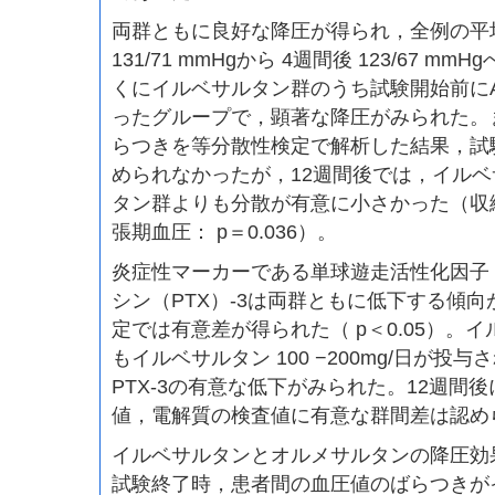
両群ともに良好な降圧が得られ，全例の平
131/71 mmHgから 4週間後 123/67 
くにイルベサルタン群のうち試験開始前に
ったグループで，顕著な降圧がみられた。
らつきを等分散性検定で解析した結果，試
められなかったが，12週間後では，イル
タン群よりも分散が有意に小さかった（収縮期
張期血圧： p＝0.036）。
炎症性マーカーである単球遊走活性化因子（
シン（PTX）-3は両群ともに低下する傾
定では有意差が得られた（ p＜0.05）。
もイルベサルタン 100 −200mg/日が投
PTX-3の有意な低下がみられた。12週間
値，電解質の検査値に有意な群間差は認め
イルベサルタンとオルメサルタンの降圧効
試験終了時，患者間の血圧値のばらつきが