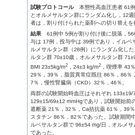
試験プロトコール
本態性高血圧患者 61
とオルメサルタン群にランダム化し，12週
者は，割り付けられた薬剤への切り替えを
結果
61例中 5例が割り付け後に脱落，56
与は 17例，投与中は 39例であり，イル
ルメサルタン群（28例）にランダム化し
ルタン群 70±10歳，オルメサルタン群 71±
2
2
BMI 23±5kg/m
，24±3 kg/m
，喫煙率 43
29％，39％，脂質異常症既往 86％，86
7％，慢性腎臓病（CKD）32％，46％。
両群の試験開始時血圧はそれぞれ 133±19/72
129±15/69±12 mmHgであり，試験開
遮断薬 21％，32％，Ca拮抗薬 61％，39
スタチン 86％，82％であった。試験期
ルベサルタン群で 96±54 mg/日，オルメサル
であった。