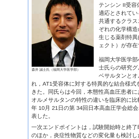
テンシン II受
適応とされてい
共通するクラス
ぞれの化学構造
生じる薬剤特異
ェクト）が存在
福岡大学医学部
士氏らの研究グ
森井 誠士氏（福岡大学医学部）
ベサルタンとオ
れ，AT1受容体に対する特異的な結合様式
きた。同氏らは今回，本態性高血圧患者に
オルメサルタンの特性の違いを臨床的に比較
年 10月 21日の第 34回日本高血圧学会
表した。
一次エンドポイントは，試験開始時と終了
のほか，炎症性物質などの変化量も検討し