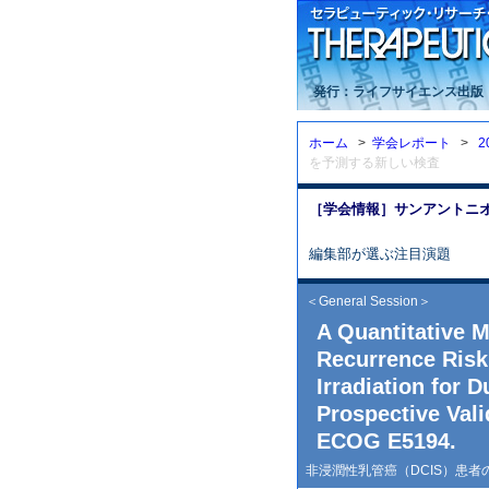
発行：ライフサイエンス出版
ホーム
>
学会レポート
>
2
を予測する新しい検査
［学会情報］サンアントニオ乳
編集部が選ぶ注目演題
＜General Session＞
A Quantitative 
Recurrence Risk 
Irradiation for 
Prospective Vali
ECOG E5194.
非浸潤性乳管癌（DCIS）患