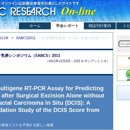
ホーム
学会レポート
雑誌刊行案内
ト
011年
>
SABCS2011
> 非浸潤性乳管癌（DCIS）患者の再発リスク
癌シンポジウム（SABCS）2011
（2011年12月6日～10日 in サンアントニオ）
Multigene RT-PCR Assay for Predicting
after Surgical Excision Alone without
Ductal Carcinoma In Situ (DCIS): A
dation Study of the DCIS Score from
者の再発リスクを予測する新しい検査