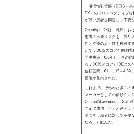
非浸潤性乳管癌（DCIS）患
DX）のプロスペクティブ
が低い患者を同定し，不要
Oncotype DXは，乳癌
患者の再発リスクを「低リ
性と治療の妥当性を検討する検
いて，DCISスコアと同側
間中央値：8.8年）。その
ろ，DCISスコアとIBEとの間
信頼区間［CI］1.15～4.
価値が見出された。
これまでに行われた多くの
マーカーとしての信頼性に欠くと
CenterのLawrence 
同定に成功した」と述べ，「
基づき，患者に対して不要
なる」と結んだ。