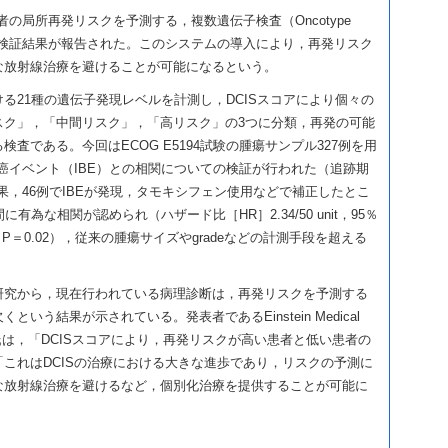
者の局所再発リスクを予測する，複数遺伝子検査（Oncotype
な検証結果が報告された。このシステムの導入により，再発リスク
な放射線治療を避けることが可能になるという。
における21種の遺伝子発現レベルを計測し，DCISスコアにより個々の
スク」，「中間リスク」，「高リスク」の3つに分類，再発の可能
査である。今回はECOG E5194試験の腫瘍サンプル327例を用
乳癌イベント（IBE）との相関についての検証が行われた（追跡期
結果，46例でIBEが発現，タモキシフェン使用などで補正したとこ
に有為な相関が認められ（ハザード比［HR］2.34/50 unit，95％
59，P＝0.02），従来の腫瘍サイズやgradeなどの計測手段を超える
研究から，現在行われている病理診断は，再発リスクを予測する
いう結果が示されている。発表者であるEinstein Medical
J. Solin氏は，「DCISスコアにより，再発リスクが高い患者と低い患者の
これはDCISの治療における大きな進歩であり，リスクの予測に
な放射線治療を避けるなど，個別化治療を提供することが可能に