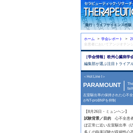
発行：ライフサイエンス出版
ホーム
>
学会レポート
>
2
全患者においてアンジオテンシンI
［学会情報］欧州心臓病学会（
編集部が選ぶ注目トライア
＜Hot Line I＞
PARAMOUNT
The
fai
左室駆出率の保持された心不全患
がNT-proBNPを抑制
【8月26日・ミュンヘン】
試験背景／目的
心不全患者
ぼ正常に近い左室駆出率（L
多くの臨床試験が収縮性心