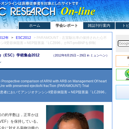
ホーム
学会レポート
雑誌刊行案内
ト
012年
>
ESC2012
> PARAMOUNT：左室駆出率の保持された心不
I受容体阻害＋NEP阻害薬「LCZ696」がNT-proBNPを抑制
ESC）学術集会2012
（2012年8月25日～29日 in ミュンヘン）
ル
 Prospective comparison of ARNI with ARB on Management Of heart
lUre with preserved ejectioN fracTion (PARAMOUNT) Trial
者においてアンジオテンシンII受容体阻害＋NEP阻害薬「LCZ696」
の約半数は，正常かほ
VEF）を保持している。
不全に対する薬物治療の