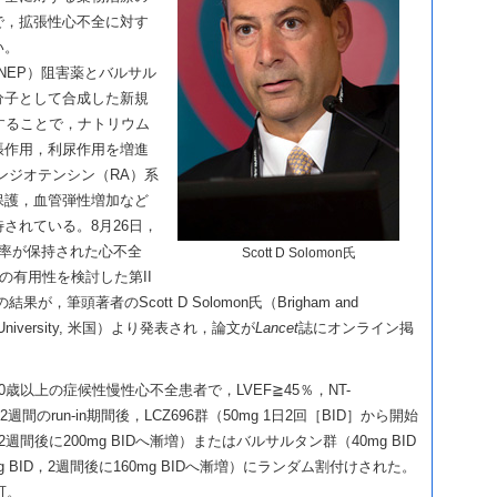
で，拡張性心不全に対す
い。
（NEP）阻害薬とバルサル
分子として合成した新規
することで，ナトリウム
張作用，利尿作用を増進
ンジオテンシン（RA）系
保護，血管弾性増加など
されている。8月26日，
室駆出率が保持された心不全
Scott D Solomon氏
96の有用性を検討した第II
果が，筆頭著者のScott D Solomon氏（Brigham and
vard University, 米国）より発表され，論文が
Lancet
誌にオンライン掲
歳以上の症候性慢性心不全患者で，LVEF≧45％，NT-
者。2週間のrun-in期間後，LCZ696群（50mg 1日2回［BID］から開始
，2週間後に200mg BIDへ漸増）またはバルサルタン群（40mg BID
 BID，2週間後に160mg BIDへ漸増）にランダム割付けされた。
可。