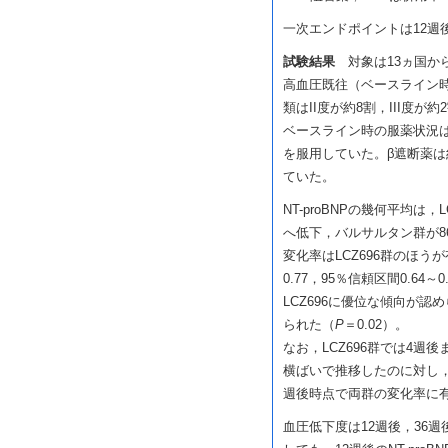
一次エンドポイントは12週後の
試験結果
対象は13ヵ国から
高血圧既往（ベースライン時は
類はII度が約8割，III度が
ベースライン時の服薬状況はA
を服用していた。β遮断薬は
ていた。
NT-proBNPの幾何平均は，L
へ低下，バルサルタン群が862
変化率はLCZ696群のほう
0.77，95％信頼区間0.64～0
LCZ696に優位な傾向が認
られた（
P
＝0.02）。
なお，LCZ696群では4週後
横ばいで推移したのに対し，
週後時点で両群の変化率に
血圧低下度は12週後，36週