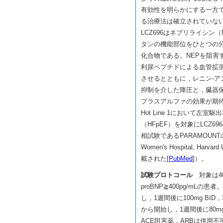
有効性を明らかにする一方
る治療法は確立されていな
LCZ696はネプリライシン
タンの機能部位をひとつの
化合物である。NEPを阻害
利尿ペプチドによる血管拡
させるとともに，レニン-ア
抑制を介した降圧と，臓器
プラスアルファの効果が期待
Hot Line 1において左
（HFpEF）を対象にLCZ6
相試験であるPARAMOUNTの結
Women's Hospital, Har
載された[
PubMed
]）。
試験プロトコール
対象は40
proBNP≧400pg/mLの患
し，1週間後に100mg BID
から開始し，1週間後に80mg
ACE阻害薬，ARBは併用不