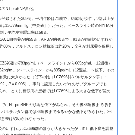
NT-proBNP変化。
登録された308例。平均年齢は71歳で，約6割が女性，9割以上が
136/79mmHg［中央値］）だった。ベースライン時のNYHA分
約2割，平均左室駆出率は58％。
CE阻害薬が約55％，ARBが約40％で，93％が両剤のいずれか
約80％，アルドステロン拮抗薬は約20％，全例が利尿薬を服用し
CZ696群が783pg/mL（ベースライン）から605pg/mL（12週後）
pg/mL（ベースライン）から835pg/mL（12週後）へ低下。その
が有意に大きかった（低下の比［LCZ696群/バルサルタン群］：
.92，
P
＝0.005）。事前に設定したいずれのサブグループでも
められ，とくに糖尿病の患者ではLCZ696による大きな低下が認め
までにNT-proBNPの顕著な低下がみられ，その後36週後までほぼ
バルサルタン群では36週後までゆるやかな低下がみられた。36
有意差は認められなかった。
後のいずれもLCZ696群のほうが大きかったが，血圧低下度を調整