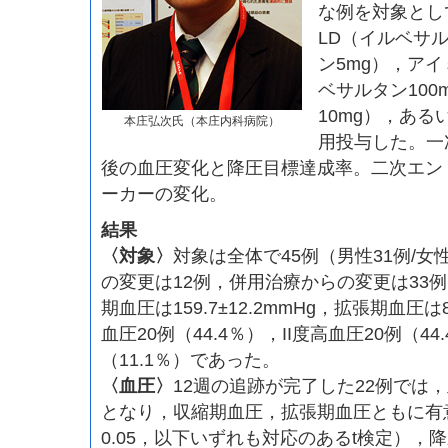
な例を対象とし
LD（イルベサル
ン5mg），ア
ベサルタン100
10mg），あ
本庄弘次氏（本庄内科病院）
用投与した。一
後の血圧変化と降圧目標達成率。二次エン
ーカーの変化。
結果
〈対象〉
対象は全体で45例（男性31例/女
の変更は12例，併用治療からの変更は33例
期血圧は159.7±12.2mmHg，拡張期血圧は86
血圧20例（44.4％），II度高血圧20例（44
（11.1％）であった。
〈血圧〉
12週の追跡が完了した22例では，血圧は
となり，収縮期血圧，拡張期血圧ともに有
0.05，以下いずれも対応のあるt検定），降