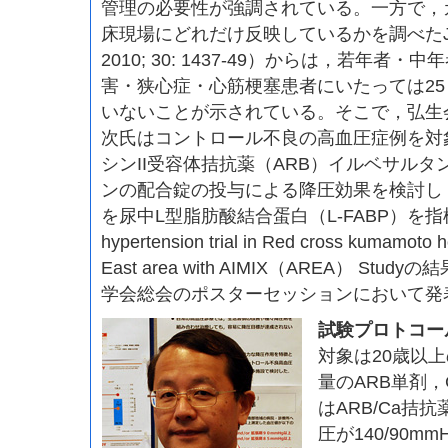
管理の必要性が強調されている。一方で，
床現場にどれだけ反映しているかを調べたJ-GA
2010; 30: 1437-49）からは，若年者
害・狭心症・心筋梗塞患者にいたっては2
いないことが示されている。そこで，弘生
次氏はコントロール不良の高血圧症例を対
シンII受容体拮抗薬（ARB）イルベサルタ
ンの配合錠の投与による降圧効果を検討し
を尿中L型脂肪酸結合蛋白（L-FABP）を指標
hypertension trial in Red cross kumamoto 
East area with AIMIX（AREA） St
学会総会のポスターセッションにおいて発
試験プロトコー
対象は20歳以
量のARB単剤
はARB/Ca拮
圧が140/90