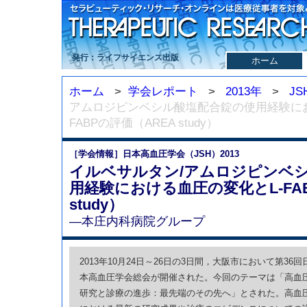
発行：ライフサイエンス出版
ホーム
ホーム
>
学会レポート
>
2013年
>
JS
アムロジピンベシル酸塩配合錠の使用経験にお
FABPの評価（AREA study）
［学会情報］日本高血圧学会（JSH）2013
イルベサルタン/アムロジピンベ
用経験における血圧の変化とL-FA
study）
—本庄内科病院グループ
2013年10月24日～26日の3日間，大阪市において第36回
本高血圧学会総会が開催された。今回のテーマは「高血
研究と診療の進歩：最先端のその先へ」とされた。高血