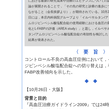
における最新の研究成果や治療のエビデンスについての
論が展開されることで，「その先の研究と診療の進歩に
ながること（会長挨拶より）」が期待されている。10月2
日には，本庄内科病院グループより「イルベサルタン/ア
ムロジピンベシル酸塩配合錠の使用経験における血圧の
化とL-FABPの評価（AREA study）」と題し，イルベサ
タン/アムロジピンベシル酸塩配合錠の有効性を検討した
結果が発表された。
〈 要 旨 〉
コントロール不良の高血圧症例において，
ジピンベシル酸塩配合錠への切り替えは，
FABP改善傾向を示した。
◆ ◆
【10月26日・大阪】
背景と目的
『高血圧治療ガイドライン2009』では24