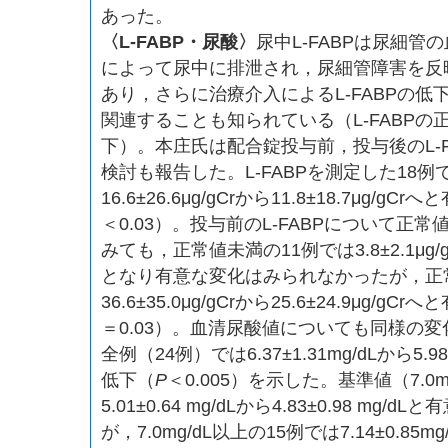
あった。
〈L-FABP・尿酸〉
尿中L-FABPは尿細
によって尿中に排泄され，尿細管障害を反
あり，さらに治療介入によるL-FABPの
関連することも知られている（L-FABPの正常値
下）。本庄氏は配合錠投与前，投与後のL-
検討も報告した。L-FABPを測定した18
16.6±26.6μg/gCrから11.8±18.7μg/
＜0.03）。投与前のL-FABPについて正常値8
みても，正常値未満の11例では3.8±2.1μg/gCr
となり有意な変化はみられなかったが，正
36.6±35.0μg/gCrから25.6±24.9μg/
＝0.03）。血清尿酸値についても同様の
全例（24例）では6.37±1.31mg/dLから5.98
低下（
P
＜0.005）を示した。基準値（7.0
5.01±0.64 mg/dLから4.83±0.98 m
が，7.0mg/dL以上の15例では7.14±0.85mg/d