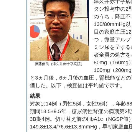
津久井赤十字病
タン投与中の2
のうち，降圧不
130/80mmH
目の家庭血圧12
つ，微量アルブ
ミン尿を呈する
者全員の処方を
80mg（160
伊藤俊氏（津久井赤十字病院）
100mg（200
と3ヵ月後，6ヵ月後の血圧，腎機能など
価した。以下，検査値は平均値で示す。
結果
対象は14例（男性5例，女性9例），年齢68.
期間13.5±9.5年，糖尿病性腎症の病期第2
3B期4例。切り替え前のHbA1c（NGSP値）
149.8±13.4/76.6±13.8mmHg，早朝家庭血