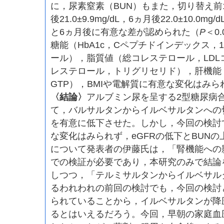
に，尿素窒素（BUN）もまた，切り替え前17.9
後21.0±9.9mg/dL，6ヵ月後22.0±10.0
と6ヵ月後に有意な差が認められた（
P
＜0
糖能（HbA1c，Cペプチドインデックス，1
ール），脂質値（総コレステロール，LDL
レステロール，トリグリセリド），肝機能（A
GTP），BMIや電解質に有意な変化はみ
〈結論〉
アルブミン尿を呈する2型糖尿病
て，バルサルタンからイルベサルタンへの
を有意に低下させた。しかし，今回の検討
な変化はみられず，eGFRの低下とBUN
について発表者の伊藤氏は，「腎機能への
での検証が必要であり，本研究のみで結論
しつつ，「テルミサルタンからイルベサル
るわれわれの前回の検討でも，今回の検討
られていることから，イルベサルタンが降
るとはいえるだろう。今回，早朝の家庭血