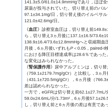
141.3±5.0/61.0±14.9mmHgであり
尿薬が投与されていた。切り替え前のバル
97.1±34.1mg/日，切り替え後のイルベ
121.0±42.6mg/日。
〈血圧〉
診察室血圧は，切り替え前149.8±13.4
ら，切り替え3ヵ月後に137.1±16.5/73.6±
138.9±16.4/73.6±12.8mmHgへと
月後，6ヵ月後いずれも
P
＜0.05，paire
における降圧目標達成率は28.6％であっ
な変化はみられなかった。
〈腎保護作用〉
尿中アルブミンは，切り替
（759.1±2179.7mg/gCr）と比較し，3ヵ月
（431.1±720.5mg/gCr），6ヵ月後（766.3
差は認められなかった。
一方で，eGFRは切り替え前62.1±27.7mL/分
59.0±24.6mL/分/1.73m²，6ヵ月後57.1±26
し，切り替え前と6ヵ月後の差は有意であ