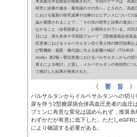
本高血圧学会総会が開催された。今回のテーマは「高血
研究と診療の進歩：最先端のその先へ」とされた。高血
における最新の研究成果や治療のエビデンスについての
論が展開されることで，「その先の研究と診療の進歩に
ながること（会長挨拶より）」が期待されている。10月2
日には，津久井赤十字病院グループ「2型糖尿病合併高血
圧患者におけるイルベサルタン切り替え時の降圧効果お
び腎機能・脂質・糖代謝に与える影響の検討（TSUKUI
study）第2報～腎症患者におけるバルサルタンからの切
替えによる検討」と題し，イルベサルタンの有効性につ
て検討した結果が発表された。
〈 要 旨 〉
バルサルタンからイルベサルタンへの切り
尿を伴う2型糖尿病合併高血圧患者の血圧
ブミンに有意な変化は認められず，推算糸球
わずかだが有意に低下した。ただしeGFR
により確認する必要がある。