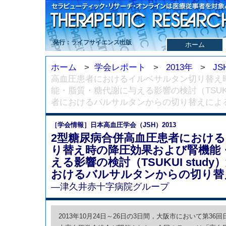
発行：ライフサイエンス出版
ホーム
ホーム
>
学会レポート
>
2013年
>
JS
高血圧患者におけるイルベサルタン切り替え
能・脂質・糖代謝に与える影響の検討（TSUKUI
者におけるバルサルタンからの切り替えによ
［学会情報］日本高血圧学会（JSH）2013
2型糖尿病合併高血圧患者におけ
り替え時の降圧効果および腎機能
える影響の検討（TSUKUI stud
おけるバルサルタンからの切り替
—津久井赤十字病院グループ
2013年10月24日～26日の3日間，大阪市において第36回