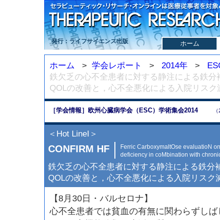
発行：ライフサイエンス出版
ホーム
ホーム
>
学会レポート
>
2014年
>
ES
鉄欠乏の心不全患者に対する静注による鉄分
QOLの改善と，心不全悪化による入院リスク
［学会情報］欧州心臓病学会（ESC）学術集会2014
（
＜Hot LineⅠ＞
CONFIRM HF
Ferric CarboxymaltOse evaluatioN on
deficiency in coMbination with chroni
鉄欠乏の心不全患者に対する静注による鉄分
QOLの改善と，心不全悪化による入院リスク
【8月30日・バルセロナ】
心不全患者では貧血の有無に関わらずしば