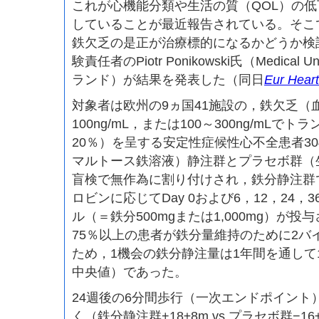
これが心機能分類や生活の質（QOL）の
していることが最近報告されている。そこでC
鉄欠乏の是正が治療標的になるかどうか検討され
験責任者のPiotr Ponikowski氏（Medical Univ
ランド）が結果を発表した（同日
Eur Heart
対象者は欧州の9ヵ国41施設の，鉄欠乏（
100ng/mL，または100～300ng/mL
20％）を呈する安定性症候性心不全患者3
マルトース鉄溶液）静注群とプラセボ群（
盲検で無作為に割り付けされ，鉄分静注群
ロビンに応じてDay 0および6，12，24，
ル（＝鉄分500mgまたは1,000mg）が
75％以上の患者が鉄分量維持のために2バ
ため，1機会の鉄分静注量は1年間を通して1
中央値）であった。
24週後の6分間歩行（一次エンドポイント
く（鉄分静注群+18±8m vs プラセボ群−