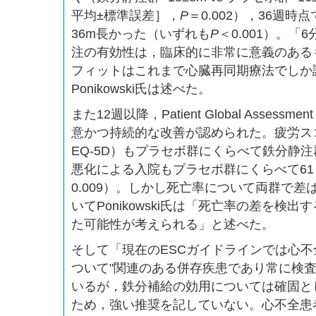
平均±標準誤差］，
P
＝0.002），36週時
36m長かった（いずれも
P
＜0.001）。
注の有効性は，臨床的に非常に意義のある
フィットはこれまで心臓再同期療法でしか
Ponikowski氏は述べた。
また12週以降，Patient Global Assess
意かつ持続的な改善が認められた。疲労スコ
EQ-5D）もプラセボ群にくらべて鉄分静
悪化による入院もプラセボ群にくらべて6
0.009）。しかし死亡率について両群で
いてPonikowski氏は「死亡率の差を検
た可能性が考えられる」と述べた。
そして「現在のESCガイドラインでは心
ついて"関連のある併存疾患であり常に検査
いるが，鉄分補給の効用については確固と
ため，強い推奨を記していない。心不全患