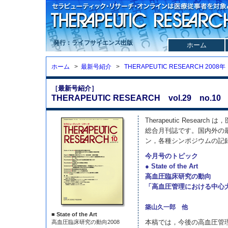
発行：ライフサイエンス出版
ホーム
ホーム
>
最新号紹介
>
THERAPEUTIC RESEARCH 2008年
［最新号紹介］
THERAPEUTIC RESEARCH vol.29 no.10 
Therapeutic Resea
総合月刊誌です。国内外の
ン，各種シンポジウムの記
今月号のトピック
● State of the Art
高血圧臨床研究の動向
「高血圧管理における中心
築山久一郎 他
■ State of the Art
本稿では，今後の高血圧管
高血圧臨床研究の動向2008