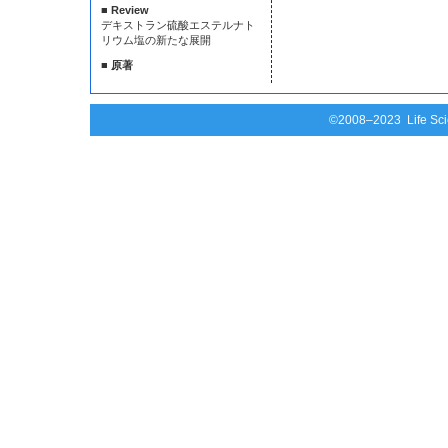
■ Review
デキストラン硫酸エステルナト
リウム塩の新たな展開
■ 原著
©2008–2023 Life Scie