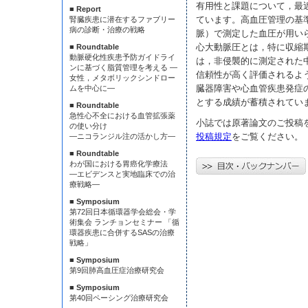
有用性と課題について，最
■ Report
ています。高血圧管理の基
腎臓疾患に潜在するファブリー
病の診断・治療の戦略
脈）で測定した血圧が用い
心大動脈圧とは，特に収縮
■ Roundtable
動脈硬化性疾患予防ガイドライ
は，非侵襲的に測定された
ンに基づく脂質管理を考える —
信頼性が高く評価されるよ
女性，メタボリックシンドロー
臓器障害や心血管疾患発症
ムを中心に—
とする成績が蓄積されてい
■ Roundtable
急性心不全における血管拡張薬
小誌では原著論文のご投稿
の使い分け
投稿規定
をご覧ください。
—ニコランジル注の活かし方—
■ Roundtable
わが国における胃癌化学療法
—エビデンスと実地臨床での治
療戦略—
■ Symposium
第72回日本循環器学会総会・学
術集会 ランチョンセミナー 「循
環器疾患に合併するSASの治療
戦略」
■ Symposium
第9回肺高血圧症治療研究会
■ Symposium
第40回ペーシング治療研究会