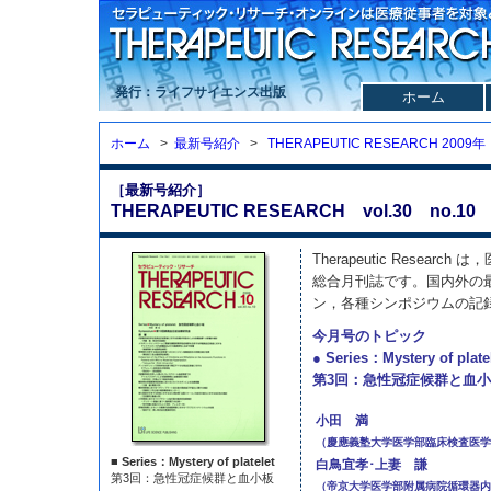
発行：ライフサイエンス出版
ホーム
ホーム
>
最新号紹介
>
THERAPEUTIC RESEARCH 2009年
［最新号紹介］
THERAPEUTIC RESEARCH vol.30 no.10 
Therapeutic Resea
総合月刊誌です。国内外の
ン，各種シンポジウムの記
今月号のトピック
● Series：Mystery of plate
第3回：急性冠症候群と血
小田 満
（慶應義塾大学医学部臨床検査医学
■ Series：Mystery of platelet
白鳥宜孝･上妻 謙
第3回：急性冠症候群と血小板
（帝京大学医学部附属病院循環器内