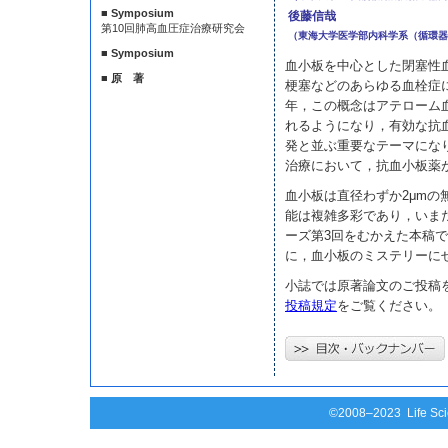
■ Symposium
後藤信哉
第10回肺高血圧症治療研究会
（東海大学医学部内科学系（循環器
■ Symposium
血小板を中心とした閉塞性
■ 原 著
梗塞などのあらゆる血栓症
年，この概念はアテローム血栓症（
れるようになり，有効な抗
発と並ぶ重要なテーマにな
治療において，抗血小板薬
血小板は直径わずか2μmの
能は複雑多彩であり，いま
ーズ第3回をむかえた本稿
に，血小板のミステリーに
小誌では原著論文のご投稿
投稿規定
をご覧ください。
©2008–2023 Life Scie