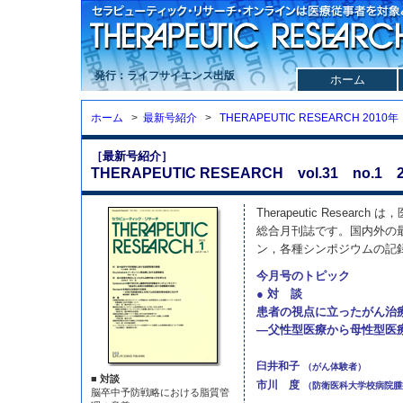
発行：ライフサイエンス出版
ホーム
ホーム
>
最新号紹介
>
THERAPEUTIC RESEARCH 2010年
［最新号紹介］
THERAPEUTIC RESEARCH vol.31 no.1 2
Therapeutic Resea
総合月刊誌です。国内外の
ン，各種シンポジウムの記
今月号のトピック
● 対 談
患者の視点に立ったがん治
—父性型医療から母性型医
臼井和子
（がん体験者）
■ 対談
市川 度
（防衛医科大学校病院腫
脳卒中予防戦略における脂質管