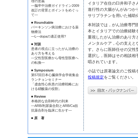
理の意義
イタリア在住の臼井和子さ
—脳卒中治療ガイドライン2009
進行性の大腸がんがみつか
改訂の背景とポイントをめぐっ
て—
サリプラチンを用いた補助
■ Roundtable
本対談では，がん治療専門
パーキンソン病治療における薬
本とイタリアでの治療経験
物療法
—L—dopaの適正使用?
重視したがん治療のあり方
メンタルケア，心の支えと
■ 対談
患者の視点に立ったがん治療の
す。さらに医師任せの父性
あり方を考える
選択し，医師はその相談相
—父性型医療から母性型医療へ
唱されています。
の転換—
■ Symposium
小誌では原著論文のご投稿
第57回日本心臓病学会学術集会
投稿規定
をご覧ください。
ランチョンセミナー
「虚血性心疾患の治療戦略にお
ける硝酸薬の役割」
■ Review
本格的な合剤時代の到来
—ARB/利尿薬合剤とARB/Ca拮
抗薬合剤を臨床に生かす—
■ 原 著