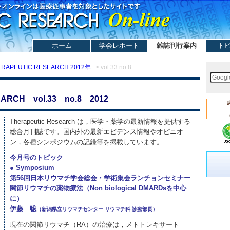
ホーム
学会レポート
雑誌刊行案内
ト
ERAPEUTIC RESEARCH 2012年
> vol.33 no.8
ARCH vol.33 no.8 2012
Therapeutic Research は，医学・薬学の最新情報を提供する
総合月刊誌です。国内外の最新エビデンス情報やオピニオ
ン，各種シンポジウムの記録等を掲載しています。
今月号のトピック
● Symposium
第56回日本リウマチ学会総会・学術集会ランチョンセミナー
関節リウマチの薬物療法（Non biological DMARDsを中心
に）
伊藤 聡
（新潟県立リウマチセンター リウマチ科 診療部長）
現在の関節リウマチ（RA）の治療は，メトトレキサート