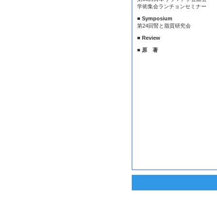
学術集会ランチョンセミナー
■ Symposium
第24回腎と脂質研究会
■ Review
■ 原 著