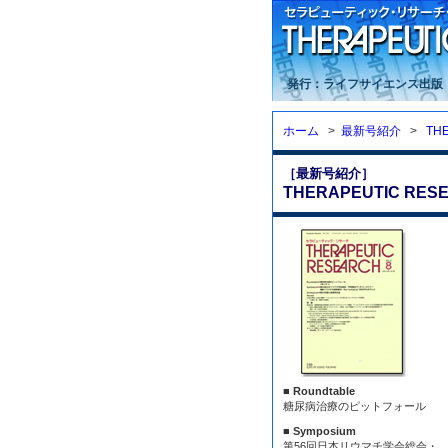
発行：ライフサイエンス出版
ホーム
>
最新号紹介
>
TH
［最新号紹介］
THERAPEUTIC RESE
■ Roundtable
糖尿病治療のピットフォール
■ Symposium
第56回日本リウマチ学会総会・