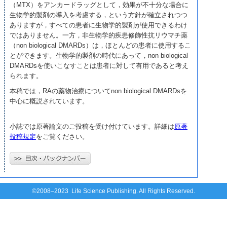
（MTX）をアンカードラッグとして，効果が不十分な場合に
生物学的製剤の導入を考慮する，という方針が確立されつつ
ありますが，すべての患者に生物学的製剤が使用できるわけ
ではありません。一方，非生物学的疾患修飾性抗リウマチ薬
（non biological DMARDs）は，ほとんどの患者に使用するこ
とができます。生物学的製剤の時代にあって，non biological
DMARDsを使いこなすことは患者に対して有用であると考え
られます。
本稿では，RAの薬物治療についてnon biological DMARDsを
中心に概説されています。
小誌では原著論文のご投稿を受け付けています。詳細は
原著
投稿規定
をご覧ください。
©2008–2023 Life Science Publishing. All Rights Reserved.