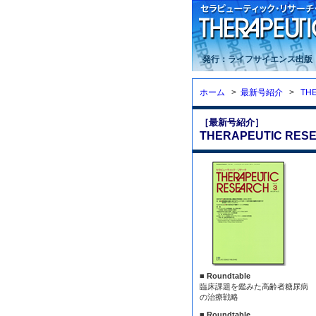
発行：ライフサイエンス出版
ホーム
>
最新号紹介
>
TH
［最新号紹介］
THERAPEUTIC RESE
■ Roundtable
臨床課題を鑑みた高齢者糖尿病
の治療戦略
■ Roundtable