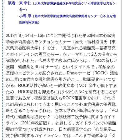
演者
東 幸仁
（広島大学原爆放射線医科学研究所ゲノム障害医学研究セン
ター）
小島 淳
（熊本大学医学部附属病院高度医療開発センター心不全先端
医療寄附講座）
2012年9月14日～16日に金沢で開催された第60回日本心臓病
学会学術集会のランチョンセミナー（座長：吉村道博氏［東
京慈恵会医科大学］）では，「見直される硝酸薬—基礎研究
とガイドラインの両面から—」をテーマとして2人の演者から
講演が行われた。広島大学の東幸仁氏からは，「NOの新しい
展開—硝酸薬とRhoキナーゼ」というタイトルで，硝酸薬の
基礎のエビデンスが紹介された。Rhoキナーゼ（ROCK）活性
の上昇は血管内皮機能障害を引き起こし，動脈硬化へとつな
がる。ROCK活性が高いと一酸化窒素（NO）産生が低下する
ため，ROCK活性を抑えるには外因性のNOを補充することが
重要であるが，硝酸薬は強力なROCK阻害剤であり，それぞ
れの患者にあわせてうまく用いることで心血管疾患の治療戦
略となることが示された。熊本大学の小島淳氏からは，「PCI
時代に硝酸薬は必要か？—心筋梗塞二次予防に関するガイド
ライン（2011年改訂版）」と題して，ガイドラインでの硝酸
薬の位置づけが解説された。日本循環器学会の『心筋梗塞二
次予防に関するガイドライン』では，これまで硝酸薬は「ク