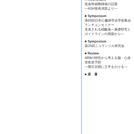
造血幹細胞移植の話題
—ASH発表演題より—
■ Symposium
第60回日本心臓病学会学術集会
ランチョンセミナー
見直される硝酸薬—基礎研究と
ガイドラインの両面から—
■ Symposium
第25回ニコランジル研究会
■ Review
ARBの特性から考える脳・心血
管疾患予防
—降圧目標に王手をかける—
■ 原 著