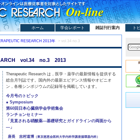
ホーム
学会レポート
雑誌刊行案内
ト
ERAPEUTIC RESEARCH 2013年
> vol.34 no.3
ARCH vol.34 no.3 2013
Therapeutic Research は，医学・薬学の最新情報を提供する
総合月刊誌です。国内外の最新エビデンス情報やオピニオ
ン，各種シンポジウムの記録等を掲載しています。
今月号のトピック
● Symposium
第60回日本心臓病学会学術集会
ランチョンセミナー
「見直される硝酸薬—基礎研究とガイドラインの両面から
—」
座長
吉村道博
（東京慈恵会医科大学内科学講座循環器内科）