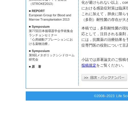
化が避けられない以上，compr
（STROKE2013）
における感染症対策は臨床
■ REPORT
これに加えて，肺炎に限ら
European Group for Blood and
（多剤）耐性菌の存在が大
Marrow Transplantation 2013
■ Symposium
本稿では，多剤耐性菌の現
第77回日本循環器学会学術集会
応として，注目される薬剤
ランチョンセミナー
には，抗菌薬の治療効果を
「心房細動アブレーションにお
ける薬物治療」
症専門医の役割について言
■ Symposium
第9回メタボリックシンドローム
小誌では原著論文のご投稿
研究会
投稿規定
をご覧ください。
■ 原 著
©2008–2023 Life Scie