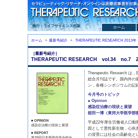
発行：ライフサイエンス出版
ホーム
ホーム
>
最新号紹介
>
THERAPEUTIC RESEARCH 2013年
［最新号紹介］
THERAPEUTIC RESEARCH vol.34 no.7 2
Therapeutic Resea
総合月刊誌です。国内外の
ン，各種シンポジウムの記
今月号のトピック
● Opinion
感染症治療の現状と展望
舘田一博（東邦大学医学部
■ OPINION
平成22年厚生労働省人口
感染症治療の現状と展望
因として悪性新生物，心疾
■ REPORT
の背景には社会の高齢化と
第38回日本脳卒中学会総会