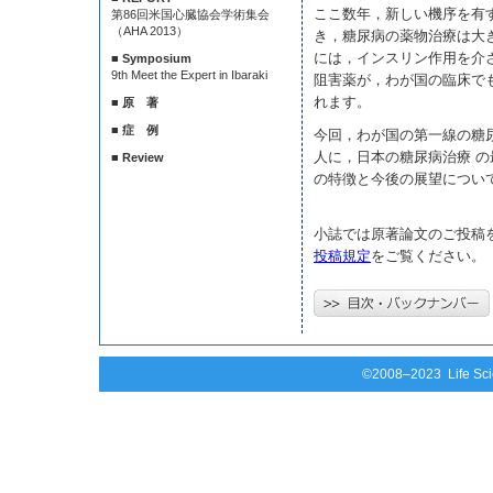
ここ数年，新しい機序を有
第86回米国心臓協会学術集会
（AHA 2013）
き，糖尿病の薬物治療は大き
には，インスリン作用を介さ
■ Symposium
9th Meet the Expert in Ibaraki
阻害薬が，わが国の臨床で
れます。
■ 原 著
■ 症 例
今回，わが国の第一線の糖
人に，日本の糖尿病治療 の
■ Review
の特徴と今後の展望につい
小誌では原著論文のご投稿
投稿規定
をご覧ください。
©2008–2023 Life Scie