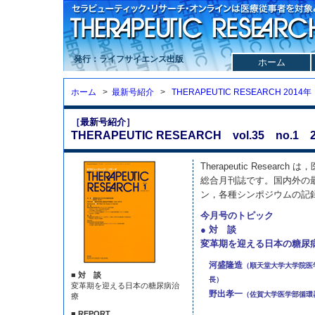
発行：ライフサイエンス出版
ホーム
ホーム
>
最新号紹介
>
THERAPEUTIC RESEARCH 2014年
［最新号紹介］
THERAPEUTIC RESEARCH vol.35 no.1 2
Therapeutic Resea
総合月刊誌です。国内外の
ン，各種シンポジウムの記
今月号のトピック
● 対 談
変革期を迎える日本の糖尿
河盛隆造
（順天堂大学大学院医
■ 対 談
長）
変革期を迎える日本の糖尿病治
野出孝一
（佐賀大学医学部循環
療
■ REPORT