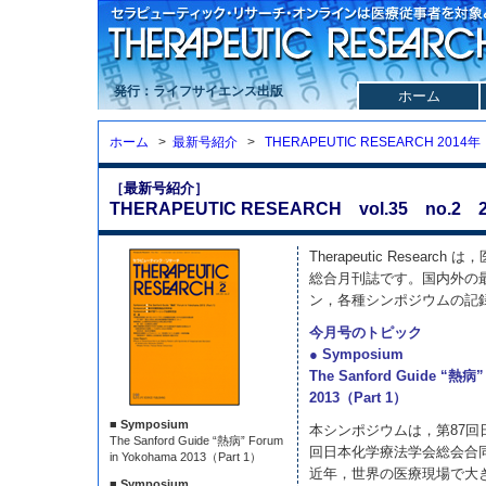
発行：ライフサイエンス出版
ホーム
ホーム
>
最新号紹介
>
THERAPEUTIC RESEARCH 2014年
［最新号紹介］
THERAPEUTIC RESEARCH vol.35 no.2 2
Therapeutic Resea
総合月刊誌です。国内外の
ン，各種シンポジウムの記
今月号のトピック
● Symposium
The Sanford Guide “熱病”
2013（Part 1）
■ Symposium
本シンポジウムは，第87回
The Sanford Guide “熱病” Forum
回日本化学療法学会総会合
in Yokohama 2013（Part 1）
近年，世界の医療現場で大
■ Symposium