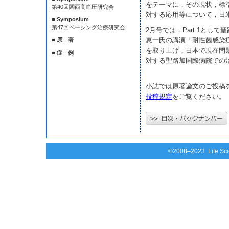
をテーマに，その現状，標
第40回関西高血圧研究会
対する応用等について，日
■ Symposium
第47回ペーシング治療研究会
2月号では，Part 1とし
恵一氏の講演「耐性菌感染
■ 原 著
を取り上げ，日本で現在問
■ 症 例
対する聖路加国際病院での
小誌では原著論文のご投稿
投稿規定
をご覧ください。
©2008–2023 Life Scie