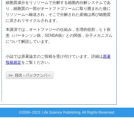
細胞質成分をリソソームで分解する細胞内分解システムであ
り，細胞質の一部がオートファゴソームに取り囲まれた後に
リソソームへ輸送され，そこで分解された産物は再び細胞質
に戻されリサイクルされます。
本講演では，オートファジーの仕組み，生理的役割，ヒト疾
患（パーキンソン病，SENDA病）との関係，分子メカニズム
について解説しています。
小誌では原著論文のご投稿を受け付けています。詳細は
原著
投稿規定
をご覧ください。
©2008–2023 Life Science Publishing. All Rights Reserved.