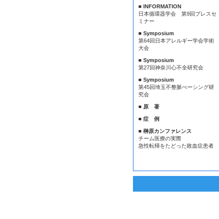
■ INFORMATION
日本循環器学会 第9回プレスセ
ミナー
■ Symposium
第64回日本アレルギー学会学術
大会
■ Symposium
第27回神奈川心不全研究会
■ Symposium
第45回埼玉不整脈ぺーシング研
究会
■ 原 著
■ 症 例
■ 榊原カンファレンス
チーム医療の実際
急性転帰をたどった敗血症患者