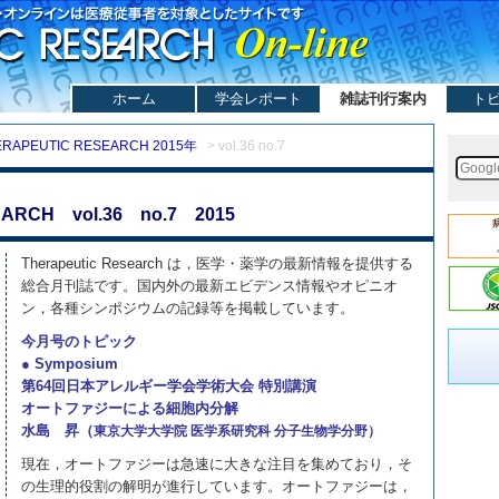
ホーム
学会レポート
雑誌刊行案内
ト
ERAPEUTIC RESEARCH 2015年
> vol.36 no.7
ARCH vol.36 no.7 2015
Therapeutic Research は，医学・薬学の最新情報を提供する
総合月刊誌です。国内外の最新エビデンス情報やオピニオ
ン，各種シンポジウムの記録等を掲載しています。
今月号のトピック
● Symposium
第64回日本アレルギー学会学術大会 特別講演
オートファジーによる細胞内分解
水島 昇（
東京大学大学院 医学系研究科 分子生物学分野）
現在，オートファジーは急速に大きな注目を集めており，そ
の生理的役割の解明が進行しています。オートファジーは，