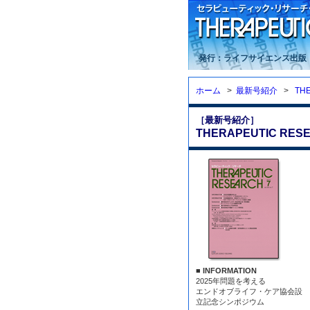
発行：ライフサイエンス出版
ホーム
>
最新号紹介
>
TH
［最新号紹介］
THERAPEUTIC RESE
■ INFORMATION
2025年問題を考える
エンドオブライフ・ケア協会設
立記念シンポジウム