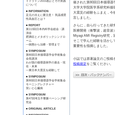
イドライン2015改訂とその実践
催された第80回日本循環
について
大学大学院医学系研究科循
■ INFORMATION
大震災の経験をふまえ，今
足元の冷えに要注意！ 気温感受
言しました。
性高血圧とは？
さらに，自ら行ってきた研
■ REPORT
第113回日本内科学会総会・講
医療開発（衝撃波，超音波）
演会
Miyagi AMI Regist
肥満症とメタボリックシンドロ
そこで学んだ経験を活かし
ーム
—病態から治療・管理まで
重要性を指摘しました。
■ SYMPOSIUM
第80回日本循環器学会学術集会
小誌では原著論文のご投稿
会長講演
わが国の循環器病学の過去・現
投稿規定
をご覧ください。
在・未来
—東日本大震災を経験して
■ SYMPOSIUM
第80回日本循環器学会学術集会
モーニングレクチャー
笑いと心臓病
■ SYMPOSIUM
第47回埼玉不整脈ペーシング研
究会
■ ORIGINAL ARTICLE