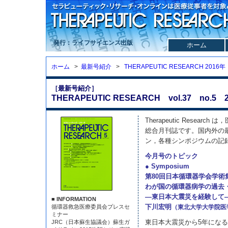
発行：ライフサイエンス出版
ホーム
ホーム
>
最新号紹介
>
THERAPEUTIC RESEARCH 2016年
［最新号紹介］
THERAPEUTIC RESEARCH vol.37 no.5 2
Therapeutic Resea
総合月刊誌です。国内外の
ン，各種シンポジウムの記
今月号のトピック
● Symposium
第80回日本循環器学会学術
わが国の循環器病学の過去
—東日本大震災を経験して
■ INFORMATION
下川宏明
循環器救急医療委員会プレスセ
（東北大学大学院医
ミナー
東日本大震災から5年になる2
JRC（日本蘇生協議会）蘇生ガ