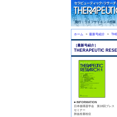
発行：ライフサイエンス出版
ホーム
>
最新号紹介
>
TH
［最新号紹介］
THERAPEUTIC RESE
■ INFORMATION
日本循環器学会 第18回プレス
セミナー
肺血栓塞栓症