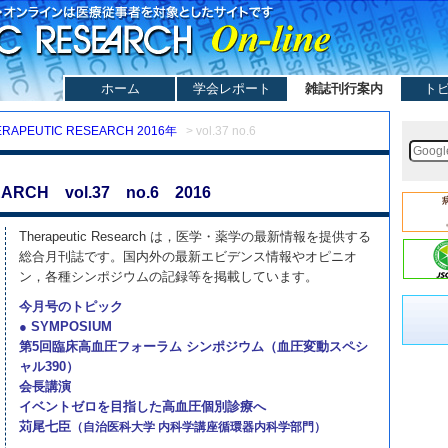
ホーム
学会レポート
雑誌刊行案内
ト
ERAPEUTIC RESEARCH 2016年
> vol.37 no.6
ARCH vol.37 no.6 2016
Therapeutic Research は，医学・薬学の最新情報を提供する
総合月刊誌です。国内外の最新エビデンス情報やオピニオ
ン，各種シンポジウムの記録等を掲載しています。
今月号のトピック
● SYMPOSIUM
第5回臨床高血圧フォーラム シンポジウム（血圧変動スペシ
ャル390）
会長講演
イベントゼロを目指した高血圧個別診療へ
苅尾七臣
（自治医科大学 内科学講座循環器内科学部門）