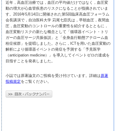
近年，高血圧治療では，血圧の平均値だけではなく，血圧変
動の増大が心血管疾患のリスクになることが指摘されていま
す。2016年5月14日に開催された第5回臨床高血圧フォーラム
会長講演で，自治医科大学 苅尾七臣氏は，早朝血圧，夜間血
圧，血圧変動のコントロールの重要性を紹介するとともに，
血圧変動リスクの新たな概念として「循環器イベント・トリ
ガーの血圧サージ共振仮説」と「全身血行動態アテローム血
栓症候群」を提唱しました。さらに，ICTを用いた血圧変動の
解析により循環器イベントの発症を予測する「予見医学
（anticipation medicine）」を導入してイベントゼロの達成を
目指すことを発表しました。
小誌では原著論文のご投稿を受け付けています。詳細は
原著
投稿規定
をご覧ください。