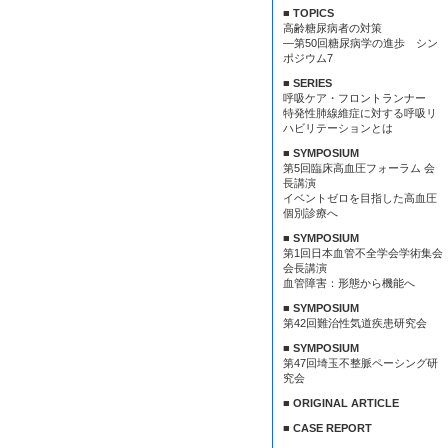
■ TOPICS
高齢糖尿病者の対策
—第50回糖尿病学の進歩 シン
ポジウム7
■ SERIES
呼吸ケア・フロントランナー
特発性肺線維症に対する呼吸リ
ハビリテーションとは
■ SYMPOSIUM
第5回臨床高血圧フォーラム 会
長講演
イベントゼロを目指した高血圧
個別診療へ
■ SYMPOSIUM
第1回日本血管不全学会学術集会
会長講演
血管障害：形態から機能へ
■ SYMPOSIUM
第42回難治性気道疾患研究会
■ SYMPOSIUM
第47回埼玉不整脈ペーシング研
究会
■ ORIGINAL ARTICLE
■ CASE REPORT