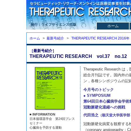
発行：ライフサイエンス出版
ホーム
ホーム
>
最新号紹介
>
THERAPEUTIC RESEARCH 2016年
［最新号紹介］
THERAPEUTIC RESEARCH vol.37 no.12 
Therapeutic Resea
総合月刊誌です。国内外の
ン，各種シンポジウムの記
今月号のトピック
● SYMPOSIUM
第64回日本心臓病学会学術
冠動脈硬化退縮への挑戦
■ INFORMATION
代田浩之
（順天堂大学医学部
日本循環器学会 第24回プレス
セミナー
冠動脈硬化病変を観察する
心臓病を予防する運動
（coronary angiogr