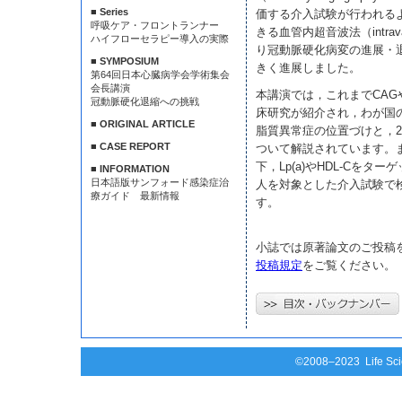
■ Series
価する介入試験が行われる
呼吸ケア・フロントランナー
きる血管内超音波法（intravasc
ハイフローセラピー導入の実際
り冠動脈硬化病変の進展・
■ SYMPOSIUM
きく進展しました。
第64回日本心臓病学会学術集会
会長講演
本講演では，これまでCAG
冠動脈硬化退縮への挑戦
床研究が紹介され，わが国
■ ORIGINAL ARTICLE
脂質異常症の位置づけと，
■ CASE REPORT
ついて解説されています。ま
下，Lp(a)やHDL-Cを
■ INFORMATION
日本語版サンフォード感染症治
人を対象とした介入試験で
療ガイド 最新情報
す。
小誌では原著論文のご投稿
投稿規定
をご覧ください。
©2008–2023 Life Scie