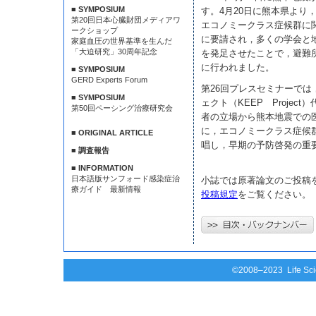
■ SYMPOSIUM
す。4月20日に熊本県より
第20回日本心臓財団メディアワ
エコノミークラス症候群に
ークショップ
に要請され，多くの学会と
家庭血圧の世界基準を生んだ
「大迫研究」30周年記念
を発足させたことで，避難
に行われました。
■ SYMPOSIUM
GERD Experts Forum
第26回プレスセミナーで
■ SYMPOSIUM
ェクト（KEEP Projec
第50回ペーシング治療研究会
者の立場から熊本地震での
に，エコノミークラス症候
■ ORIGINAL ARTICLE
唱し，早期の予防啓発の重
■ 調査報告
■ INFORMATION
日本語版サンフォード感染症治
小誌では原著論文のご投稿
療ガイド 最新情報
投稿規定
をご覧ください。
©2008–2023 Life Scie