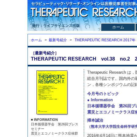
発行：ライフサイエンス出版
ホーム
ホーム
>
最新号紹介
>
THERAPEUTIC RESEARCH 2017年
［最新号紹介］
THERAPEUTIC RESEARCH vol.38 no.2 2
Therapeutic Resea
総合月刊誌です。国内外の
ン，各種シンポジウムの記
今月号のトピック
● Information
日本循環器学会 第26回プ
震災とエコノミークラス症
■ INFORMATION
掃本誠治
日本循環器学会 第26回プレス
（熊本大学大学院生命科学研
セミナー
震災とエコノミークラス症候群
2016年4月14日に熊本地