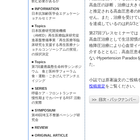
飲む必要があるか
高血圧の診断，治療は大きく
■ INFORMATION
と推定される高血圧患者の
日本抗加齢医学会エデュケーシ
せん。また，治療を受けて
ョナルセミナー
を達成しているのは約1/3
■ Topics
日本医療研究開発機構
第27回プレスセミナーでは
（AMED）再生医療臨床研究促
高血圧治療として生活習慣
進基盤整備事業「再生医療等臨
床研究を支援する再生医療ナシ
格降圧治療により心血管イベ
ョナルコンソーシアムの実現」
介するとともに，高血圧患
の採択決定
ないHypertension Pa
■ Topics
た。
第7回慶應義塾生命科学シンポジ
ウム 食と医科学フォーラム
食・運動・ごきげんでアンチエ
小誌では原著論文のご投稿
イジング
投稿規定
をご覧ください。
■ SERIES
呼吸ケア・フロントランナー
慢性期までカバーするRST 活動
の実際
■ SYMPOSIUM
第49回埼玉不整脈ペーシング研
究会
■ REVIEW
■ ORIGINAL ARTICLE