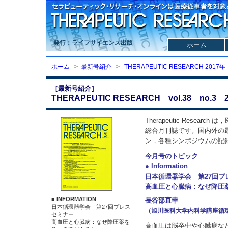
発行：ライフサイエンス出版
ホーム
ホーム
>
最新号紹介
>
THERAPEUTIC RESEARCH 2017年
［最新号紹介］
THERAPEUTIC RESEARCH vol.38 no.3 2
Therapeutic Resea
総合月刊誌です。国内外の
ン，各種シンポジウムの記
今月号のトピック
● Information
日本循環器学会 第27回プ
高血圧と心臓病：なぜ降圧
■ INFORMATION
長谷部直幸
日本循環器学会 第27回プレス
（旭川医科大学内科学講座循
セミナー
高血圧と心臓病：なぜ降圧薬を
高血圧は脳卒中や心臓病な