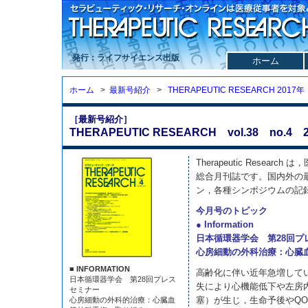
発行：ライフサイエンス出版
ホーム
ホーム
>
最新号紹介
>
THERAPEUTIC RESEARCH 2017年
［最新号紹介］
THERAPEUTIC RESEARCH vol.38 no.4 2
Therapeutic Resea
総合月刊誌です。国内外の
ン，各種シンポジウムの記
今月号のトピック
● Information
日本循環器学会 第28回プ
心房細動の外科治療：心臓
■ INFORMATION
高齢化に伴い近年急増して
日本循環器学会 第28回プレス
失により心機能低下や左房
セミナー
塞）が生じ，生命予後やQ
心房細動の外科的治療：心臓血