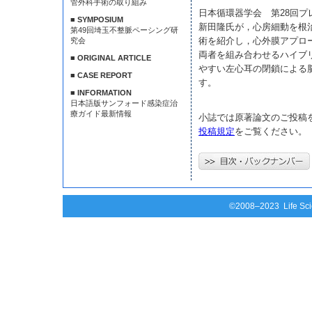
管外科手術の取り組み
日本循環器学会 第28回
■ SYMPOSIUM
新田隆氏が，心房細動を根治
第49回埼玉不整脈ペーシング研
術を紹介し，心外膜アプロ
究会
両者を組み合わせるハイブ
■ ORIGINAL ARTICLE
やすい左心耳の閉鎖による
■ CASE REPORT
す。
■ INFORMATION
日本語版サンフォード感染症治
療ガイド最新情報
小誌では原著論文のご投稿
投稿規定
をご覧ください。
©2008–2023 Life Scie