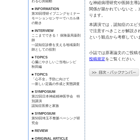
わる心房細動
な神経病理研究や医師主導
関係が築かれていないと，
■ INFORMATION
第30回理研イブニングセミナー
ります。
モーションセンサーでハカル体
の動き
本講演では，認知症のエビ
で注意すべきことが解説さ
■ INTERVIEW
ここまでできる！ 保険薬局薬剤
という観点から考察してい
師
—認知症診療を支える地域薬剤
師としての役割
小誌では原著論文のご投稿
■ TOPICS
投稿規定
をご覧ください。
心臓にやさしいご当地レシピ
秋田編
■ TOPICS
「心不全」予防に向けて
—新しい定義の作成と実態調査
■ SYMPOSIUM
第22回日本神経精神医学会 特
別講演
認知症医療と家族
■ SYMPOSIUM
第50回埼玉不整脈ペーシング研
究会
■ REVIEW
■ ORIGINAL ARTICLE