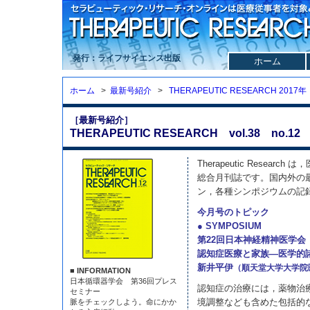
発行：ライフサイエンス出版
ホーム
ホーム
>
最新号紹介
>
THERAPEUTIC RESEARCH 2017年
［最新号紹介］
THERAPEUTIC RESEARCH vol.38 no.12 
Therapeutic Resea
総合月刊誌です。国内外の
ン，各種シンポジウムの記
今月号のトピック
● SYMPOSIUM
第22回日本神経精神医学会
認知症医療と家族—医学的
新井平伊
（順天堂大学大学院
■ INFORMATION
日本循環器学会 第36回プレス
認知症の治療には，薬物治
セミナー
境調整なども含めた包括的
脈をチェックしよう。命にかか