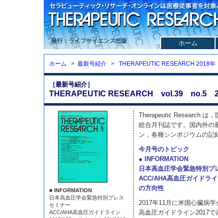
発行：ライフサイエンス出版
ホーム
ホーム
>
最新号紹介
>
THERAPEUTIC RESEARCH 2018年
［最新号紹介］
THERAPEUTIC RESEARCH vol.39 no.5 2
Therapeutic Resea
総合月刊誌です。国内外の
ン，各種シンポジウムの記
今月号のトピック
● INFORMATION
日本高血圧学会緊急特別プ
ACC/AHA高血圧ガイドライ
の方向性
■ INFORMATION
日本高血圧学会緊急特別プレス
2017年11月に米国心臓病
セミナー
高血圧ガイドライン2017で高
ACC/AHA高血圧ガイドライン