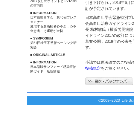
2017改訂のポイントとJSH2019
引き下げられ，2018年6
の方向性
訂が予定されています。
■ INFORMATION
日本高血圧学会緊急特別プ
日本循環器学会 第40回プレス
セミナー
会高血圧治療ガイドライン20
激増する超高齢者心不全：心不
長 梅村敏氏（横浜労災病院 
全患者こそ運動が大切
イドライン2017の改訂につい
■ SYMPOSIUM
草案公開，2019年の公表
第51回埼玉不整脈ペーシング研
す。
究会
■ ORIGINAL ARTICLE
小誌では原著論文のご投稿
■ INFORMATION
日本語版サンフォード感染症治
投稿規定
をご覧ください。
療ガイド 最新情報
©2008–2023 Life Scie