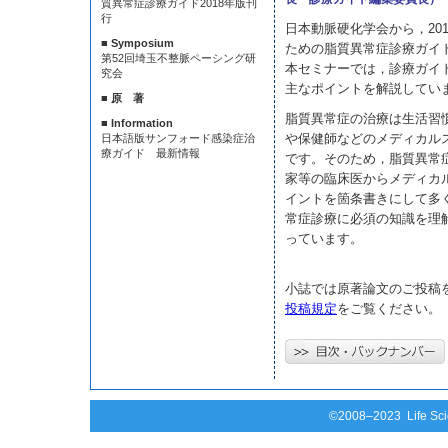
質異常症診療ガイド2018年版刊
行
日本動脈硬化学会から，20
■ Symposium
ための脂質異常症診療ガイド
第52回埼玉不整脈ペーシング研
本セミナーでは，診療ガイ
究会
主なポイントを解説してい
■ 原 著
脂質異常症の治療は生活習
■ Information
や保健師などのメディカル
日本語版サンフォード感染症治
療ガイド 最新情報
です。そのため，脂質異常症
家等の臨床医からメディカ
イントを箇条書きにして多
常症診療に必須の知識を理
っています。
小誌では原著論文のご投稿
投稿規定
をご覧ください。
©2008–2023 Life Scie