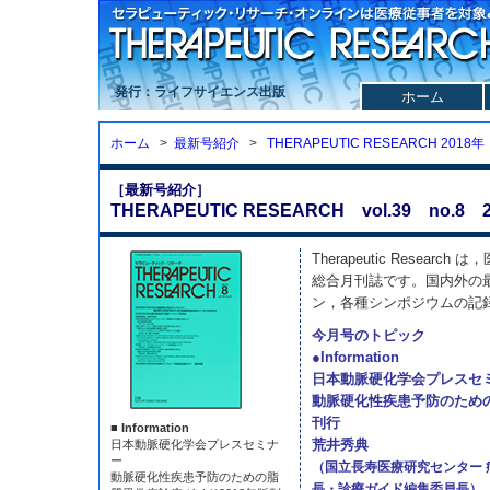
発行：ライフサイエンス出版
ホーム
ホーム
>
最新号紹介
>
THERAPEUTIC RESEARCH 2018年
［最新号紹介］
THERAPEUTIC RESEARCH vol.39 no.8 2
Therapeutic Resea
総合月刊誌です。国内外の
ン，各種シンポジウムの記
今月号のトピック
●Information
日本動脈硬化学会プレスセ
動脈硬化性疾患予防のための
刊行
■ Information
荒井秀典
日本動脈硬化学会プレスセミナ
ー
（国立長寿医療研究センター
動脈硬化性疾患予防のための脂
長・診療ガイド編集委員長）