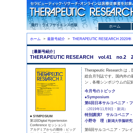
発行：ライフサイエンス出版
ホーム
ホーム
>
最新号紹介
>
THERAPEUTIC RESEARCH 2020年
［最新号紹介］
THERAPEUTIC RESEARCH vol.41 no.2 2
Therapeutic Resea
総合月刊誌です。国内外の
ン，各種シンポジウムの記
今月号のトピック
●Symposium
第6回日本サルコペニア・
（2019年11月9日・新潟）
特別講演7 サルコペニア
■ SYMPOSIUM
小野寺 理
第1回Digital Hypertension
（新潟大学脳研究
Conference セッション1
第6回サルコペニア・フレ
アカデミアからの期待：ビッグ