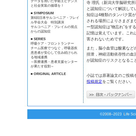
データを用いた学術エビデンス
寺 理氏（新潟大学脳研究
と社会実装の循環を！
と認知症について解説して
■ SYMPOSIUM
知症は4種類のタンパク質
第6回日本サルコペニア・フレイ
される場所によりさまざま
ル学会大会 特別講演
ー型認知症は“物忘れ”をす
サルコペニア・フレイルの視点
からの認知症
記憶は覚えています。これ
害されないためです。
■ SERIES
呼吸ケア・フロントランナー
また，脳小血管は酸素など
チーム医療でつなぐ，呼吸器疾
患患者が安心して住み続けられ
排泄，神経活動依存性の血
る地域連携
が認知症のリスクとなるこ
～医療連携・患者支援センター
が果たす役割～
■ ORIGINAL ARTICLE
小誌では原著論文のご投稿
投稿規定
をご覧ください。
©2008–2023 Life Scie