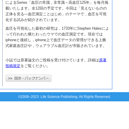
によるSeries「血圧の常識，非常識～高血圧125年」を毎月掲
載いたします。全12回の予定です。今回は「見えないものの
正体を見る—血圧測定ことはじめ」のテーマで，血圧を可視
化する試みが紹介されています。
血圧を可視化した最初の研究は，1733年にStephen Halesによ
って行われた横たわったウマでの血圧測定です。現在では
iphoneと接続し，iphone上で血圧データの管理ができる上腕
式家庭血圧計や，ウェアラブル血圧計が市販されています。
小誌では原著論文のご投稿を受け付けています。詳細は
原著
投稿規定
をご覧ください。
©2008–2023 Life Science Publishing. All Rights Reserved.