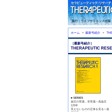
発行：ライフサイエンス出版
ホーム
>
最新号紹介
>
TH
［最新号紹介］
THERAPEUTIC RESE
■ SERIES
血圧の常識，非常識～高血圧
125年
見えないものの正体を見る—血