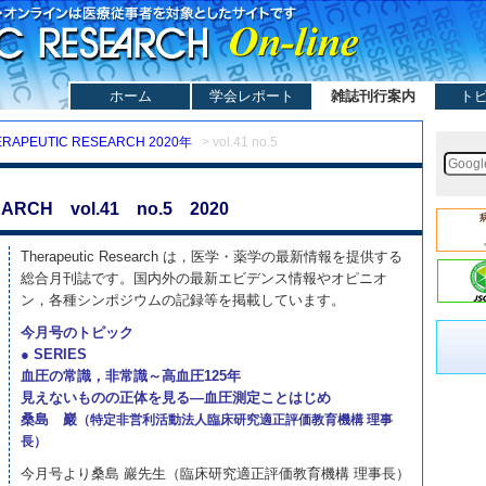
ホーム
学会レポート
雑誌刊行案内
ト
ERAPEUTIC RESEARCH 2020年
> vol.41 no.5
ARCH vol.41 no.5 2020
Therapeutic Research は，医学・薬学の最新情報を提供する
総合月刊誌です。国内外の最新エビデンス情報やオピニオ
ン，各種シンポジウムの記録等を掲載しています。
今月号のトピック
● SERIES
血圧の常識，非常識～高血圧125年
見えないものの正体を見る—血圧測定ことはじめ
桑島 巖
（特定非営利活動法人臨床研究適正評価教育機構 理事
長）
今月号より桑島 巖先生（臨床研究適正評価教育機構 理事長）