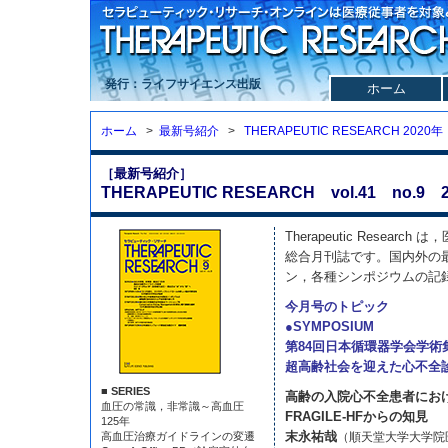
発行：ライフサイエンス出版
ホーム
ホーム
>
最新号紹介
>
THERAPEUTIC RESEARCH 2020年
［最新号紹介］
THERAPEUTIC RESEARCH vol.41 no.9 2
Therapeutic Resea
総合月刊誌です。国内外の
ン，各種シンポジウムの記
今月号のトピック
●SYMPOSIUM
第84回日本循環器学会学術
超高齢社会を迎えた心不全
■ SERIES
高齢の入院心不全患者にお
血圧の常識，非常識～高血圧
FRAGILE-HFからの知見
125年
末永祐哉
高血圧治療ガイドラインの変遷
（順天堂大学大学院