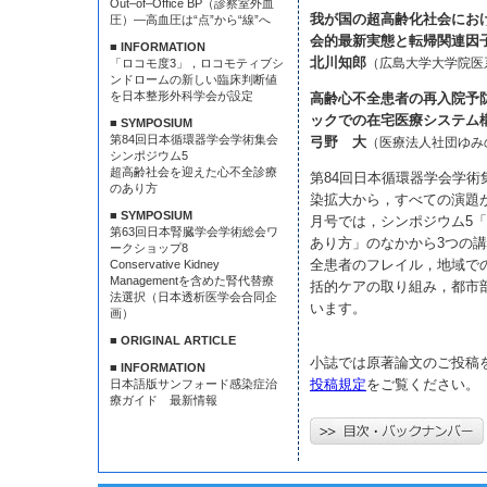
Out–of–Office BP（診察室外血
我が国の超高齢化社会にお
圧）—高血圧は“点”から“線”へ
会的最新実態と転帰関連因
■ INFORMATION
北川知郎
（広島大学大学院医
「ロコモ度3」，ロコモティブシ
ンドロームの新しい臨床判断値
を日本整形外科学会が設定
高齢心不全患者の再入院予
ックでの在宅医療システム
■ SYMPOSIUM
第84回日本循環器学会学術集会
弓野 大
（医療法人社団ゆみ
シンポジウム5
超高齢社会を迎えた心不全診療
第84回日本循環器学会学
のあり方
染拡大から，すべての演題が
■ SYMPOSIUM
月号では，シンポジウム5
第63回日本腎臓学会学術総会ワ
あり方」のなかから3つの
ークショップ8
全患者のフレイル，地域で
Conservative Kidney
Managementを含めた腎代替療
括的ケアの取り組み，都市
法選択（日本透析医学会合同企
います。
画）
■ ORIGINAL ARTICLE
小誌では原著論文のご投稿
■ INFORMATION
投稿規定
をご覧ください。
日本語版サンフォード感染症治
療ガイド 最新情報