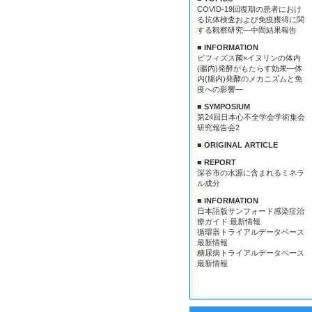
COVID-19回復期の患者におけ
る抗体検査および免疫獲得に関
する観察研究—中間結果報告
■ INFORMATION
ビフィズス菌×イヌリンの体内
(腸内)発酵がもたらす効果—体
内(腸内)発酵のメカニズムと免
疫への影響—
■ SYMPOSIUM
第24回日本心不全学会学術集会
研究報告会2
■ ORIGINAL ARTICLE
■ REPORT
深谷市の水源に含まれるミネラ
ル成分
■ INFORMATION
日本語版サンフォード感染症治
療ガイド 最新情報
循環器トライアルデータベース
最新情報
糖尿病トライアルデータベース
最新情報