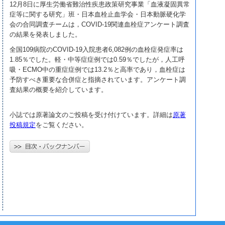
12月8日に厚生労働省難治性疾患政策研究事業「血液凝固異常
症等に関する研究」班・日本血栓止血学会・日本動脈硬化学
会の合同調査チームは，COVID-19関連血栓症アンケート調査
の結果を発表しました。
全国109病院のCOVID-19入院患者6,082例の血栓症発症率は
1.85％でした。軽・中等症症例では0.59％でしたが，人工呼
吸・ECMO中の重症症例では13.2％と高率であり，血栓症は
予防すべき重要な合併症と指摘されています。アンケート調
査結果の概要を紹介しています。
小誌では原著論文のご投稿を受け付けています。詳細は
原著
投稿規定
をご覧ください。