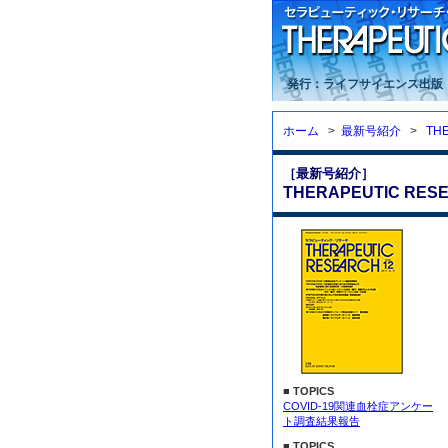
発行：ライフサイエンス出版
ホーム
>
最新号紹介
>
TH
［最新号紹介］
THERAPEUTIC RESE
■ TOPICS
COVID-19関連血栓症アンケー
ト調査結果報告
■ TOPICS