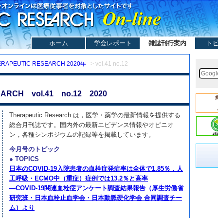
ホーム
学会レポート
雑誌刊行案内
ト
ERAPEUTIC RESEARCH 2020年
> vol.41 no.12
ARCH vol.41 no.12 2020
Therapeutic Research は，医学・薬学の最新情報を提供する
総合月刊誌です。国内外の最新エビデンス情報やオピニオ
ン，各種シンポジウムの記録等を掲載しています。
今月号のトピック
● TOPICS
日本のCOVID-19入院患者の血栓症発症率は全体で1.85％，人
工呼吸・ECMO中（重症）症例では13.2％と高率
—COVID-19関連血栓症アンケート調査結果報告（厚生労働省
研究班・日本血栓止血学会・日本動脈硬化学会 合同調査チー
ム）より