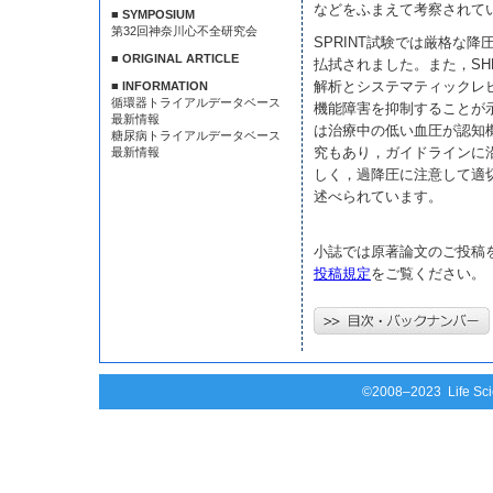
などをふまえて考察されて
■ SYMPOSIUM
第32回神奈川心不全研究会
SPRINT試験では厳格な
■ ORIGINAL ARTICLE
払拭されました。また，SH
解析とシステマティックレ
■ INFORMATION
循環器トライアルデータベース
機能障害を抑制することが
最新情報
は治療中の低い血圧が認知
糖尿病トライアルデータベース
究もあり，ガイドラインに
最新情報
しく，過降圧に注意して適
述べられています。
小誌では原著論文のご投稿
投稿規定
をご覧ください。
©2008–2023 Life Scie