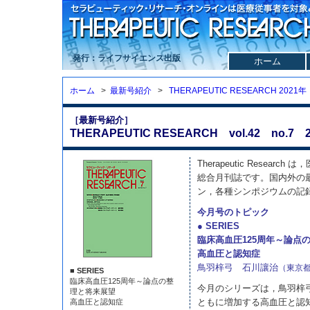
発行：ライフサイエンス出版
ホーム
ホーム
>
最新号紹介
>
THERAPEUTIC RESEARCH 2021年
［最新号紹介］
THERAPEUTIC RESEARCH vol.42 no.7 2
Therapeutic Resea
総合月刊誌です。国内外の
ン，各種シンポジウムの記
今月号のトピック
● SERIES
臨床高血圧125周年～論点
高血圧と認知症
鳥羽梓弓 石川讓治
（東京
■ SERIES
臨床高血圧125周年～論点の整
今月のシリーズは，鳥羽梓
理と将来展望
ともに増加する高血圧と認
高血圧と認知症