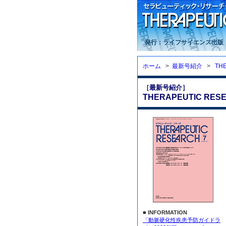
発行：ライフサイエンス出版
ホーム
>
最新号紹介
>
TH
［最新号紹介］
THERAPEUTIC RESE
■ INFORMATION
「動脈硬化性疾患予防ガイドラ