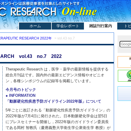
ホーム
学会レポート
雑誌刊行案内
ト
ERAPEUTIC RESEARCH 2022年
> vol.43 no.7
ARCH vol.43 no.7 2022
Therapeutic Research は，医学・薬学の最新情報を提供する
総合月刊誌です。国内外の最新エビデンス情報やオピニオ
ン，各種シンポジウムの記録等を掲載しています。
今月号のトピック
● INFORMATION
「動脈硬化性疾患予防ガイドライン2022年版」について
5年ごとに改訂される「動脈硬化性疾患予防ガイドライン」の
2022年版が7月4日に発行された。日本動脈硬化学会は翌5日
にプレスセミナーを開催し，2022年版のガイドライン委員長
である岡村 智教氏（慶應義塾大学衛生学公衆衛生学 教授）が