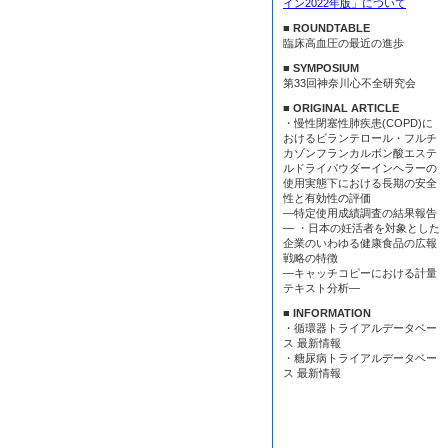
イン2022年版」について
■ ROUNDTABLE
臨床高血圧の最近の進歩
■ SYMPOSIUM
第33回神奈川心不全研究会
■ ORIGINAL ARTICLE
・慢性閉塞性肺疾患(COPD)に
おけるビランテロール・フルチ
カゾンフランカルボン酸エステ
ルドライパウダーインヘラーの
使用実態下における長期の安全
性と有効性の評価
—特定使用成績調査の結果報告
— ・日本の妊活者を対象とした
企業のいわゆる健康食品の広報
戦略の特徴
—キャッチコピーにおける計量
テキスト分析—
■ INFORMATION
・循環器トライアルデータベー
ス 最新情報
・糖尿病トライアルデータベー
ス 最新情報