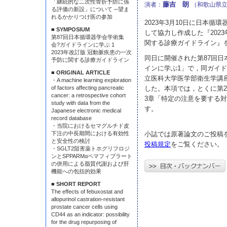
「継続的な二次性骨折予防に係
藤吉 朗
演者：
（和歌山県
る評価の新設」について ─望ま
れるかかりつけ医の参加
2023年3月10日に日本循
■ SYMPOSIUM
して協力し作成した『202
第87回日本循環器学会学術集
関する診療ガイドライン』
会?ガイドラインに学ぶ 1
2023年改訂版 冠動脈疾患の一次
同日に開催された第87回
予防に関する診療ガイドライン
インに学ぶ1」で，同ガイ
■ ORIGINAL ARTICLE
立医科大学医学部衛生学講
・A machine learning exploration
of factors affecting pancreatic
した。本項では，とくに第
cancer: a retrospective cohort
3章「特定の注意を要する
study with data from the
す。
Japanese electronic medical
record database
・当院におけるセマグルチド皮
下注の中長期間における有効性
小誌では原著論文のご投稿
と安全性の検討
投稿規定
をご覧ください。
・SGLT2阻害薬トホグリフロジ
ンとSPPARMαペマフィブラート
の併用による脂質代謝および肝
機能への包括的効果
■ SHORT REPORT
The effects of febuxostat and
allopurinol castration-resistant
prostate cancer cells using
CD44 as an indicator: possibility
for the drug repurposing of