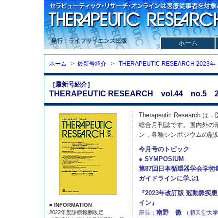
発行：ライフサイエンス出版
ホーム
ホーム
>
最新号紹介
>
THERAPEUTIC RESEARCH 2023年
［最新号紹介］
THERAPEUTIC RESEARCH vol.44 no.5 2
Therapeutic Resea
総合月刊誌です。国内外の
ン，各種シンポジウムの記
今月号のトピック
● SYMPOSIUM
第87回日本循環器学会学術
ガイドラインに学ぶ1
『2023年改訂版 冠動脈
イン』
■ INFORMATION
南野 徹
2022年度診療報酬改定
座長：
（順天堂大