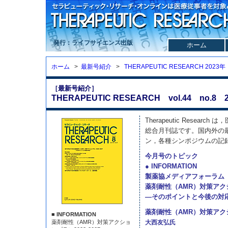
発行：ライフサイエンス出版
ホーム
ホーム
>
最新号紹介
>
THERAPEUTIC RESEARCH 2023年
［最新号紹介］
THERAPEUTIC RESEARCH vol.44 no.8 2
Therapeutic Resea
総合月刊誌です。国内外の
ン，各種シンポジウムの記
今月号のトピック
● INFORMATION
製薬協メディアフォーラム
薬剤耐性（AMR）対策アクショ
—そのポイントと今後の対
薬剤耐性（AMR）対策ア
■ INFORMATION
薬剤耐性（AMR）対策アクショ
大西友弘氏