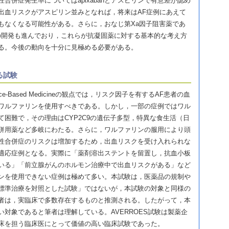
合併症発生率についてはapixabanとアスピリンで有意差が認め
anの出血リスクがアスピリン並みとなれば，将来はAF症例にあえて
もなくなる可能性がある。さらに，おなじ第Xa因子阻害薬であ
oxabanの開発も進んでおり，これらが抗凝固薬に対する基本的な考え方
る。今後の動向を十分に見極める必要がある。
る試験
ce-Based Medicineの観点では，リスク因子を有するAF患者の血
ワルファリンを使用すべきである。しかし，一部の症例ではワル
て困難で，その理由はCYP2C9の遺伝子多型，特異な食生活（日
併用薬など多岐にわたる。さらに，ワルファリンの服用により頭
性合併症のリスクは増加するため，出血リスクを受け入れられな
適応症例となる。実際に「薬剤溶出ステントを留置し，抗血小板
いる」「前立腺がんのホルモン治療中で出血リスクがある」など
ンを使用できない症例は極めて多い。本試験は，医薬品の規制や
標準治療を対照とした試験」ではないが，本試験の対象と同様の
者は，実臨床で多数存在するものと推測される。したがって，本
対象であると筆者は理解している。AVERROES試験は製薬企
床を担う臨床医にとって価値の高い臨床試験であった。