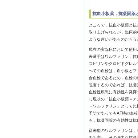
抗血小板薬，抗凝固薬
ところで，抗血小板薬と抗
取り上げられるが，臨床的
ような違いがあるのだろう
現在の実臨床において使用
表選手はワルファリン，抗
スピリンやクロピドグレル
べての血栓は，血小板とフ
合血栓であるため，血栓の
阻害するのであれば，抗凝
血栓性疾患に有効性を発揮
し現状の「抗血小板薬＝ア
＝ワルファリン」として比
予防であってもAF時の血
も，抗凝固薬の有効性は抗
従来型のワルファリンは，凝
を阻害し，その強力な抗凝