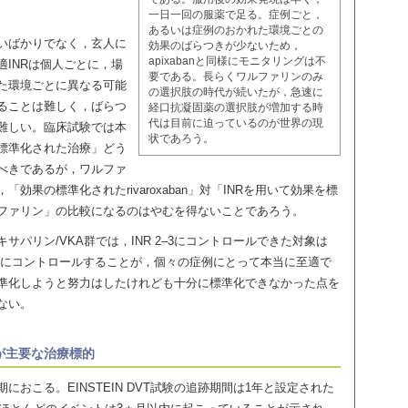
一日一回の服薬で足る。症例ごと，
あるいは症例のおかれた環境ごとの
いばかりでなく，玄人に
効果のばらつきが少ないため，
apixabanと同様にモニタリングは不
INRは個人ごとに，場
要である。長らくワルファリンのみ
た環境ごとに異なる可能
の選択肢の時代が続いたが，急速に
ることは難しく，ばらつ
経口抗凝固薬の選択肢が増加する時
代は目前に迫っているのが世界の現
難しい。臨床試験では本
状であろう。
標準化された治療」どう
べきであるが，ワルファ
効果の標準化されたrivaroxaban」対「INRを用いて効果を標
ファリン」の比較になるのはやむを得ないことであろう。
エノキサパリン/VKA群では，INR 2–3にコントロールできた対象は
を2−3にコントロールすることが，個々の症例にとって本当に至適で
準化しようと努力はしたけれども十分に標準化できなかった点を
ない。
が主要な治療標的
におこる。EINSTEIN DVT試験の追跡期間は1年と設定された