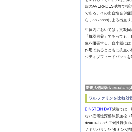
回のAVERROES試験で検
である。その出血性合併症
ら，apixabanによる
生体内においては，抗凝固
「抗凝固薬」であっても，
生を阻害する。血小板には
作用であるとともに抗血小
ジティブフィードバックを
新規抗凝固薬rivaroxaba
ワルファリンを比較対
EINSTEIN DVT
試験では，
ない症候性深部静脈血栓（
rivaroxabanの症候性
ノキサパリン/ビタミンK拮