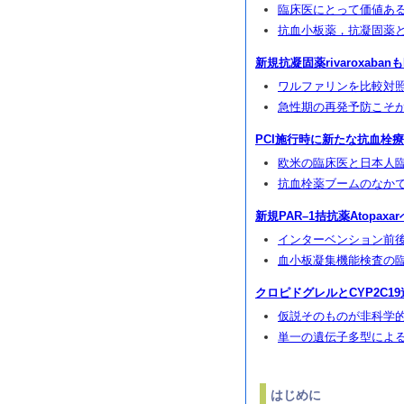
臨床医にとって価値あ
抗血小板薬，抗凝固薬
新規抗凝固薬rivaroxab
ワルファリンを比較対
急性期の再発予防こそ
PCI施行時に新たな抗血栓
欧米の臨床医と日本人
抗血栓薬ブームのなか
新規PAR–1拮抗薬Atopaxa
インターベンション前後の
血小板凝集機能検査の
クロピドグレルとCYP2C1
仮説そのものが非科学
単一の遺伝子多型によ
はじめに