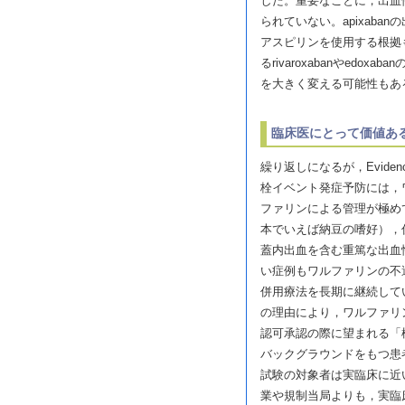
した。重要なことに，出血性
られていない。apixab
アスピリンを使用する根拠
るrivaroxabanやed
を大きく変える可能性もあ
臨床医にとって価値あ
繰り返しになるが，Eviden
栓イベント発症予防には，
ファリンによる管理が極め
本でいえば納豆の嗜好），
蓋内出血を含む重篤な出血
い症例もワルファリンの不
併用療法を長期に継続して
の理由により，ワルファリ
認可承認の際に望まれる「
バックグラウンドをもつ患
試験の対象者は実臨床に近い
業や規制当局よりも，実臨