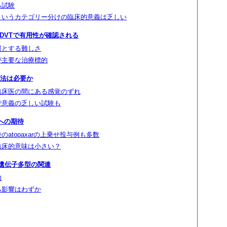
る試験
というカテゴリー分けの臨床的意義は乏しい
anもDVTで有用性が確認される
照とする難しさ
が主要な治療標的
療法は必要か
臨床医の間にある感覚のずれ
で意義の乏しい試験も
rへの期待
atopaxarの上乗せ投与例も多数
臨床的意味は小さい？
9遺伝子多型の関連
的
る影響はわずか