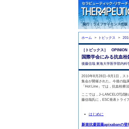
発行：ライフサイエンス出版
ホーム
>
トピックス
>
20
［トピックス］ OPINION
国際学会にみる抗血栓臨
後藤信哉 東海大学医学部内科
2010年8月28日–9月1日
集会が開催された。今後の臨
「Hot Line」では，抗血
ここでは，J–LANCELO
藤信哉氏に，ESC発表トライ
はじめに
新規抗凝固薬apixaban