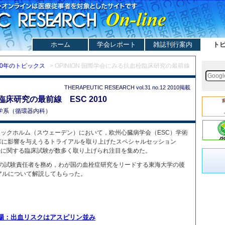
ホーム
学会レポート
雑誌刊行案内
ト
10年のトピックス
> OPINION 国際学会にみる抗血栓臨床研究の最前線
THERAPEUTIC RESEARCH vol.31 no.12 2010掲載
床研究の最前線 ESC 2010
学系（循環器内科）
，ストックホルム（スウェーデン）において，欧州心臓病学会（ESC）学術
床に影響を与えうるトライアルを取り上げたスペシャルセッション
栓療法に関する臨床試験が数多く取り上げられ注目を集めた。
T試験の試験責任者を務め，わが国の血栓症研究をリードする東海大学の後
アルについて解説してもらった。
の登場：出血リスクはアスピリン並み