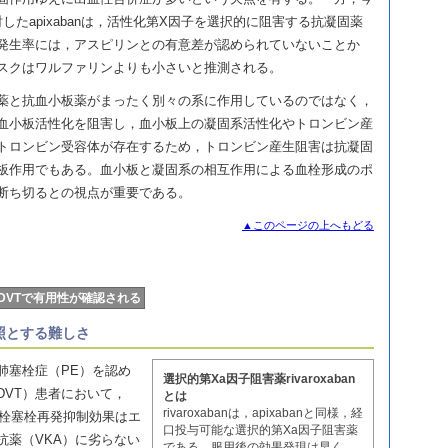
討したapixabanは，活性化第X因子を選択的に阻害する抗凝固薬
発生率には，アスピリンとの有意差が認められていないことか
出血リスクはワルファリンよりも小さいと推測される。
薬と抗血小板薬がまったく別々の系に作用しているのではなく，
血小板活性化を阻害し，血小板上の凝固系活性化やトロンビン産
トロンビン受容体が存在するため，トロンビン産生阻害は抗凝固
板作用でもある。血小板と凝固系の相互作用による血栓形成のポ
断ち切るとの視点が重要である。
▲このページの上へもどる
nもDVTで有用性が確認される
照とする難しさ
肺塞栓症（PE）を認め
選択的第Xa因子阻害薬rivaroxaban
DVT）患者において，
とは
rivaroxabanは，apixabanと同様，経
静脈血栓塞栓再発抑制効果はエ
口投与可能な選択的第Xa因子阻害薬
抗薬（VKA）に劣らない
である。服用後の効果発現は早く，