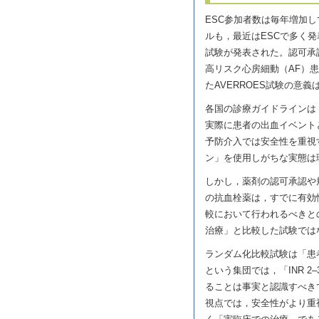
ESC参加者数は毎年増加し
ルも，最近はESCで多く
試験が発表された。認可承
高リスク心房細動（AF）患
たAVERROES試験の意
各国の診療ガイドラインは，
実際に患者の出血イベント
予防介入では安全性を重視
ン」を使用しがちな実態は
しかし，薬剤の認可承認や
の抗血栓薬は，すでに有効
較において行われるべきとの
治療」と比較した試験では
ランダム化比較試験は「患
という集団では，「INR 
ることは事実と認識すべき
視点では，安全性がより重視