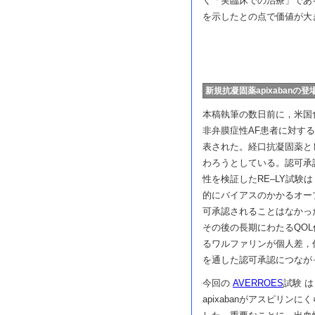
く「実臨床での治療」であ
を示したとの点で価値が大
新規抗凝固薬apixaban
本稿執筆の数日前に，米国食品医
非弁膜症性AF患者に対す
表された。経口抗凝固薬と
わろうとしている。認可承認
性を検証したRE–LY試
的にバイアスのかかるオー
可承認されることはなかっ
その後の長期にわたるQO
るワルファリンが個人差，
を通した認可承認につなが
今回の
AVERROES
試験 
apixabanがアスピリ