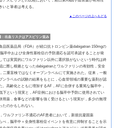
るアスピリンとの比較において，経口第Xa因子阻害薬が有用性
きいと筆者は考える。
▲このページの上へもどる
の登場：出血リスクはアスピリン並み
薬品局（FDA）が経口抗トロンビン薬dabigatran 150mgの
る脳卒中および全身性塞栓症の予防適応を認可承認することが発
しては実質的にワルファリン以外に選択肢がないという時代は終
に際し根拠となったdabigatranとワルファリンの有効性，安全
験は，二重盲検ではなくオープンラベルにて実施された。従来，一般
プンラベルの試験の結果をもとに，心血管領域の重要な薬剤が認
た。高齢化とともに増加するAF，AFに合併する重篤な脳卒中，
L低下という現実と，AF症例における脳卒中予防に使用されてい
併用薬，食事などの影響を強く受けるという現実が，多少の無理
ったのかもしれない。
は，ワルファリン不適応のAF患者において，新規抗凝固薬
ンにくらべ，脳卒中＋全身性塞栓症イベントを有意に抑制することを示