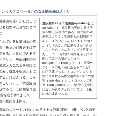
というカテゴリー分けの臨床的意義は乏しい
凝固薬の違いがしばしば
選択的第Xa因子阻害薬apixabanとは
な有効性や安全性にどの
apixabanは，経口投与可能な選択的
第Xa因子阻害薬である。服用後の効
か。
果発現は早く，半減期も約12時間で
ある。症例ごと，あるいは症例のお
されている抗凝固薬の代
かれた環境ごとの効果のばらつきが
血小板薬の代表選手はア
少ないため，モニタリングは不要で
である。人体にできるす
ある。RE–LY試験の結果をもとに米
国にて認可承認がなされた
ィブリン，炎症細胞の混
dabigatran（150mg/日）は，凝固カ
形成メカニズムを精緻に
スケードの最下流にあるトロンビン
固薬，抗血小板薬ともに
の阻害薬である。トロンビンより上
流に位置する活性化凝固第X因子の阻
すると想定される。しか
害（apixaban）と，トロンビンの阻
スピリン」，「抗凝固薬
害（dabigatran）に，有効性･安全性
較すると，心筋梗塞再発
に違いがあるのかについては，今後
の検討課題である。
栓塞栓症予防であって
血小板薬を上回る。
固カスケードの中心に位置する血液凝固第II，VII，IX，X因子
固作用ゆえに出血性合併症が多いという欠点を有する。一方，今