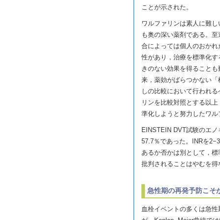
ことが示された。
ワルファリンは素人に難し
も奥の深い薬剤である。至適
合によっては個人のおかれ
性があり，治療を標準化す
きのない効果を得ることも
来，薬効がばらつかない「
しの比較において行われる
リンを比較対照とする以上，「
準化しようと努力したワル
EINSTEIN DVT試験の
57.7％であった。INR
あるか否かは別として，標
批判されることはやむを得
急性期の再発予防こそ
血栓イベントの多くは急性期