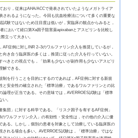
ており，従来はAHA/ACCで発表されていたようなメガトライア
発表されるようになった。今回も抗血栓療法について多くの重要な
認試験ではないため注目度は低いが，実臨床の観点からみると，
者において経口第Xa因子阻害薬apixabanとアスピリンを比較し
義は際立って大きい。
AF症例に対しINR 2–3のワルファリン介入を推奨しているが，
と向き合う臨床医の多くは，推奨に従った介入を行っていない。
すべきとの視点でも，「効果も少ないが副作用も少ないアスピリ
理解できる。
規制を行うことを目的にするのであれば，AF症例に対する新規
性と安全性の確立された「標準治療」であるワルファリンとの比
論理が正当である。その意味では，AVERROES試験は「標準
ない。
者集団」に対する科学である。「リスク因子を有するAF症例」
2–3のワルファリン介入」の有効性・安全性は，その他の介入に優
である。しかし，個別の患者を対象として治療している臨床医の
される場合も多い。AVERROES試験は，「標準治療」ではな