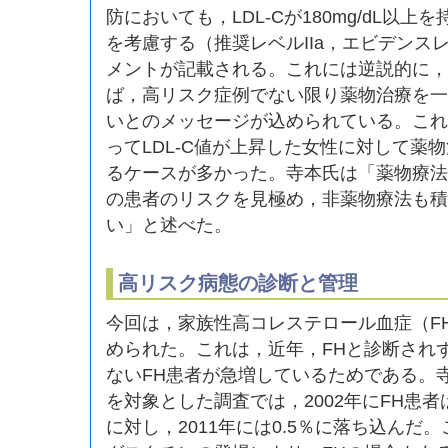
防においても，LDL-Cが180mg/dL以
を考慮する（推奨レベルIIa，エビデンス
メントが記載される。これには逆説的に，18
ば，高リスク症例でない限り薬物治療を一
いとのメッセージが込められている。これ
ってLDL-C値が上昇した女性に対して薬
るケースが多かった。寺本氏は「薬物療法
の患者のリスクを見極め，非薬物療法も積
い」と述べた。
高リスク病態の診断と管理
今回は，家族性高コレステロール血症（F
められた。これは，近年，FHと診断され
ないFH患者が急増しているためである。
を対象とした調査では，2002年にFH患者
に対し，2011年には0.5％に落ち込んだ