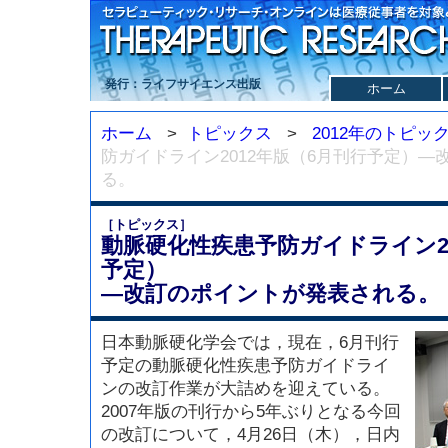
発行：ライフサイエンス出版
ホーム
ホーム
>
トピックス
>
2012年のトピッ
防ガイドライン2012年版（6月刊行予定）
る。
［トピックス］
動脈硬化性疾患予防ガイドライン20
予定）
—改訂のポイントが発表される。
日本動脈硬化学会では，現在，6月刊行
予定の動脈硬化性疾患予防ガイドライ
ンの改訂作業が大詰めを迎えている。
2007年版の刊行から5年ぶりとなる今回
の改訂について，4月26日（木），日内