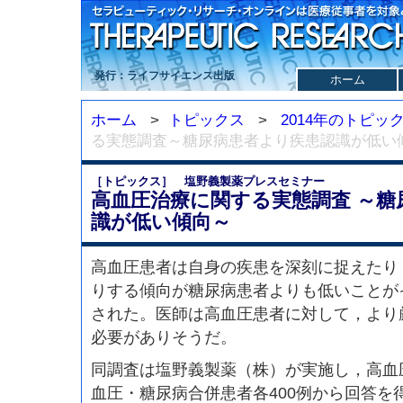
発行：ライフサイエンス出版
ホーム
ホーム
>
トピックス
>
2014年のトピッ
る実態調査～糖尿病患者より疾患認識が低い
［トピックス］ 塩野義製薬プレスセミナー
高血圧治療に関する実態調査 ～糖
識が低い傾向～
高血圧患者は自身の疾患を深刻に捉えたり
りする傾向が糖尿病患者よりも低いことが
された。医師は高血圧患者に対して，より
必要がありそうだ。
同調査は塩野義製薬（株）が実施し，高血
血圧・糖尿病合併患者各400例から回答を