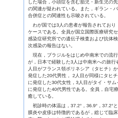
した場合，小頭症を含む胎児・新生児の先
の関連が疑われている。また，ギラン・バ
合併症との関連性も示唆されている。
わが国では3人の患者が報告されており
ケースである。全員が国立国際医療研究セ
感染症研究所での遺伝子検査および抗体検
次感染の報告はない。
現在，ブラジルをはじめ中南米での流行
が，日本で経験した3人は中南米への旅行
人目がフランス領ポリネシア（タヒチ）から
発症した20代男性， 2人目が同様にタヒチ
に発症した30代女性，3人目がタイ・サムイ
に発症した40代男性である。全員，自宅
癒している。
初診時の体温は，37.2°，36.9°，37.
膜炎や皮疹は特徴的であるが，総じて臨床