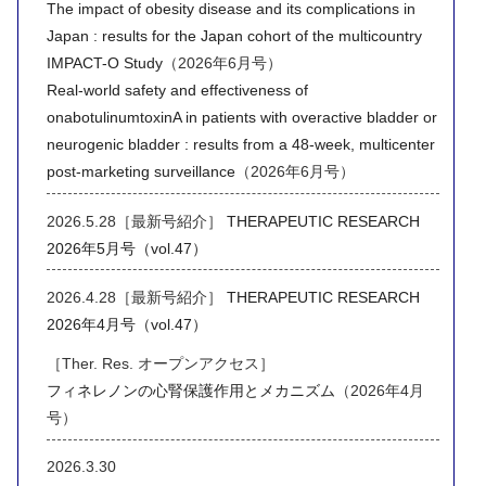
The impact of obesity disease and its complications in
Japan : results for the Japan cohort of the multicountry
IMPACT-O Study
（2026年6月号）
Real-world safety and effectiveness of
onabotulinumtoxinA in patients with overactive bladder or
neurogenic bladder : results from a 48-week, multicenter
post-marketing surveillance
（2026年6月号）
2026.5.28［最新号紹介］
THERAPEUTIC RESEARCH
2026年5月号（vol.47）
2026.4.28［最新号紹介］
THERAPEUTIC RESEARCH
2026年4月号（vol.47）
［Ther. Res. オープンアクセス］
フィネレノンの心腎保護作用とメカニズム
（2026年4月
号）
2026.3.30