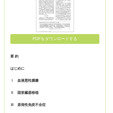
PDFをダウンロードする
要 約
はじめに
Ⅰ 血液悪性腫瘍
Ⅱ 固形臓器移植
Ⅲ 原発性免疫不全症