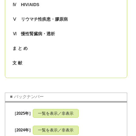
Ⅳ HIV/AIDS
Ⅴ リウマチ性疾患・膠原病
Ⅵ 慢性腎臓病・透析
ま と め
文 献
バックナンバー
［2025年］
一覧を表示／非表示
［2024年］
一覧を表示／非表示