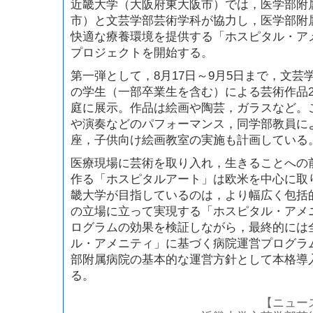
近畿大学（大阪府東大阪市）では，医学部附
市）と文芸学部芸術学科が協力し，医学部附
快適な療養環境を提供する「ホスピタル・ア
プロジェクトを開始する。
第一弾として，8月17日～9月5日まで，文
の学生（一部卒業生を含む）による芸術作品2
庭に展示。作品は絵画や陶芸，ガラスなど。
や演奏などのパフォーマンス，同学部教員に
座，子供向け絵画教室の実施も計画している
医療現場に芸術を取り入れ，生きることへの
作る「ホスピタルアート」は欧米を中心に取
畿大学が目指しているのは，より幅広く包括
の立場に立って実現する「ホスピタル・アメ
ログラムの効果を検証しながら，最終的には
ル・アメニティ」に基づく病院運営プログラ
部附属病院の基本的な運営方針として本格導
る。
【ニュー