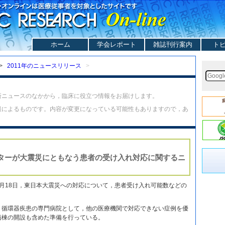
ホーム
学会レポート
雑誌刊行案内
ト
>
2011年のニュースリリース
>
新ニュースのなかから，臨床に役立つ情報をお届けします。
報によるものです。内容が変更になっている可能性もありますので，あ
ターが大震災にともなう患者の受け入れ対応に関するニ
月18日，東日本大震災への対応について，患者受け入れ可能数などの
，循環器疾患の専門病院として，他の医療機関で対応できない症例を優
病棟の開設も含めた準備を行っている。