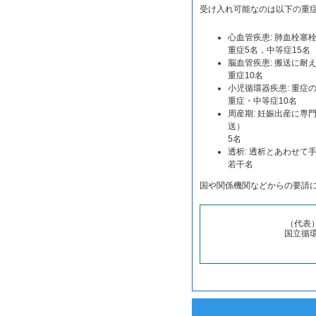
受け入れ可能なのは以下の重
心血管疾患: 肺血栓
重症5名，中等症15名
脳血管疾患: 搬送に耐
重症10名
小児循環器疾患: 重
重症・中等症10名
周産期: 妊娠出産に
送）
5名
透析: 透析とあわせて
若干名
国や関係機関などからの要請
（代表）0
国立循