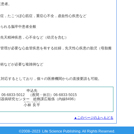
症患者。
塞栓症，たこつぼ心筋症，重症心不全，虚血性心疾患など
えられる脳卒中患者全般
症の先天精神疾患，心不全など（幼児を含む）
専門管理が必要な心血管疾患を有する妊婦，先天性心疾患の胎児（母胎搬
手術などが必要な複雑例など
に対応するとしており，個々の医療機関からの直接要請も可能。
申込先
6-6833-5012 （夜間・休日）06-6833-5015
環器病研究センター 総務課広報係（内線8496）
コバヤシ リョウヘイ
小林 良平
▲このページの上へもどる
©2008–2023 Life Science Publishing. All Rights Reserved.