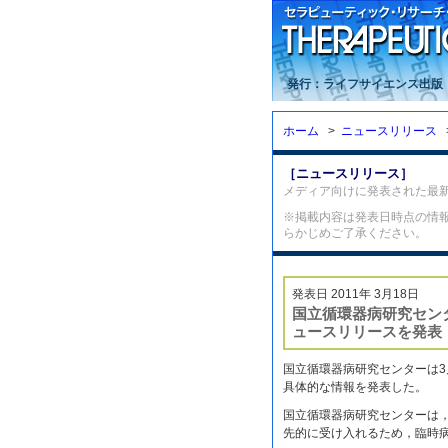
発行：ライフサイエンス出版
ホーム
>
ニュースリリース
［ニュースリリース］
メディア向けに発表された最
※掲載内容は発表日時点の情
らかじめご了承ください。
発表日 2011年 3月18日
国立循環器病研究セン
ュースリリースを発表
国立循環器病研究センターは3
具体的な情報を発表した。
国立循環器病研究センターは
先的に受け入れるため，臨時