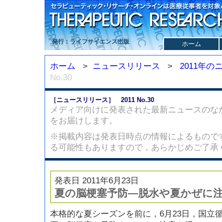
発行：ライフサイエンス出版
ホーム
ホーム
>
ニュースリリース
>
2011年
No.30
［ニュースリリース］ 2011 No.30
メディア向けに発表された最新ニュースのな
をお届けします。
※掲載内容は発表日時点の情報によるもので
る可能性もありますので，あらかじめご了承
発表日 2011年6月23日
夏の脳梗塞予防—脱水や夏かぜに
本格的な夏シーズンを前に，6月23日，国立