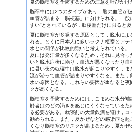
夏の脳梗塞を予防するための注意を呼びかけ
脳卒中には2つのタイプがあり，脳の血管が
血管が詰まる「脳梗塞」に分けられる。一般
すい"とされているが，脳梗塞だけに限ると
夏に脳梗塞が多発する原因として，脱水によ
れる。とくに日本人に多いラクナ梗塞とアテ
水との関係が比較的強いと考えられている。
夏には発汗量が多くなるため，それに見合っ
いと脱水症状に陥り，血流が悪くなったり血
に暑い夜の就寝中は脱水が起こりやすく，ま
流が滞って血管が詰まりやすくなる。また，
水の原因となる。これらの要因が重なると夜
クが高くなる。
脳梗塞を予防するためには，こまめな水分補
齢者はのどの渇きを感じにくくなっているた
る必要がある。就寝前の大量飲酒を避け，コ
勧められる。また，夏かぜなどの感染症を起
くなり脳梗塞のリスクが高まるため，夏かぜ