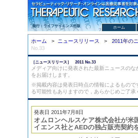
発行：ライフサイエンス出版
ホーム
ホーム
>
ニュースリリース
>
2011年
No.33
［ニュースリリース］ 2011 No.33
メディア向けに発表された最新ニュースのな
をお届けします。
※掲載内容は発表日時点の情報によるもので
る可能性もありますので，あらかじめご了承
発表日 2011年7月8日
オムロンヘルスケア株式会社が米
イエンス社とAEDの独占販売契約