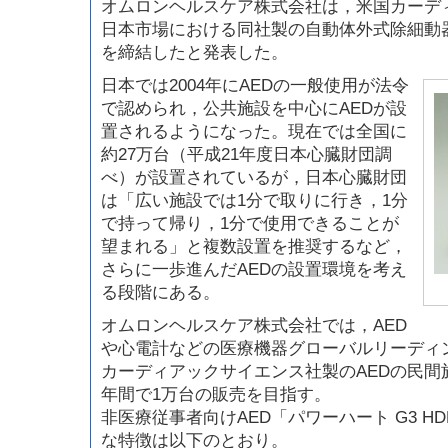
オムロンヘルスケア株式会社は，米国カーデ
日本市場における同社製の自動体外式除細動器
を締結したと発表した。
日本では2004年にAEDの一般使用が法令
で認められ，公共施設を中心にAEDが設
置されるようになった。現在では全国に
約27万台（平成21年度日本心臓財団調
べ）が設置されているが，日本心臓財団
は「広い施設では1分で取りに行き，1分
で持って帰り，1分で使用できることが
望まれる」と複数設置を推奨するなど，
さらに一歩進んだAEDの設置環境を考え
る段階にある。
オムロンヘルスケア株式会社では，AED
や心電計などの医療機器グローバルリーディ
カーディアックサイエンス社製のAEDの民間
年間で1万台の販売を目指す。
非医療従事者向けAED「パワーハート G3 HD
な特徴は以下のとおり。