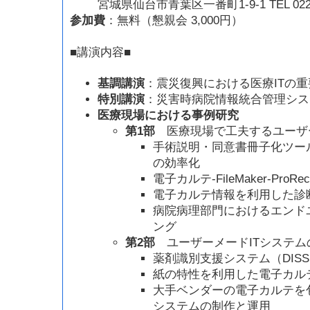
宮城県仙台市青葉区一番町1-9-1 TEL 022-7
参加費
：無料（懇親会 3,000円）
■講演内容■
基調講演
：震災復興における医療ITの重
特別講演
：災害時病院情報統合管理システム
医療現場における事例研究
第1部
医療現場で工夫するユーザー
手術説明・同意書冊子化ツー
の効率化
電子カルテ-FileMaker-ProRe
電子カルテ情報を利用した診
病院病理部門におけるエンド
ング
第2部
ユーザーメードITシステム
薬剤識別支援システム（DIS
紙の特性を利用した電子カル
大手ベンダーの電子カルテを
システムの制作と運用