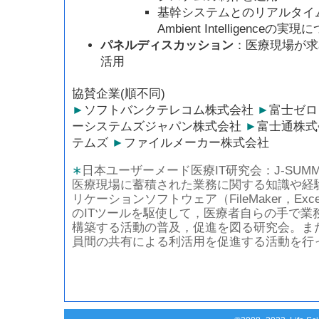
基幹システムとのリアルタイ
Ambient Intelligenceの実
パネルディスカッション
：医療現場が求
活用
協賛企業(順不同)
►
ソフトバンクテレコム株式会社
►
富士ゼロ
ーシステムズジャパン株式会社
►
富士通株
テムズ
►
ファイルメーカー株式会社
∗
日本ユーザーメード医療IT研究会：J-SUMM
医療現場に蓄積された業務に関する知識や経
リケーションソフトウェア（FileMaker，Exce
のITツールを駆使して，医療者自らの手で業
構築する活動の普及，促進を図る研究会。ま
員間の共有による利活用を促進する活動を行