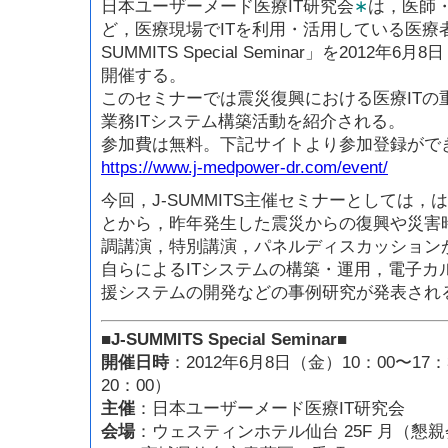
日本ユーザーメード医療IT研究会
∗
は，医師
ど，医療現場でITを利用・活用している医療
SUMMITS Special Seminar」を2012
開催する。
このセミナーでは震災復興における医療ITの
業務ITシステム構築活動を紹介される。
参加費は無料。下記サイトより参加登録がで
https://www.j-medpower-dr.com/event/
今回，J-SUMMITS主催セミナーとしては
とから，昨年発生した震災からの復興や災害
調講演，特別講演，パネルディスカッション
自らによるITシステムの構築・運用，電子カ
援システムの開発などの事例研究が発表され
■J-SUMMITS Special Seminar■
開催日時
：2012年6月8日（金）10：00〜17
20：00）
主催
：日本ユーザーメード医療IT研究会
会場
：ウェスティンホテル仙台 25F 月（懇親